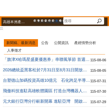
跳到主要內容區塊
高雄本洲產業園區服務中心
高雄市政府中小企業升級輔導網站
MEGABAY大港創艦
高雄金融科技創新園區
工廠登記線上申辦系統
和發產業園區
高雄工業資訊平台
高雄本洲產業園區服務中心
公司、商業登記主題網
高雄市友善商家
高雄市政府經濟發展局-
工業管線防災教育資訊
高雄市綠能管理資訊
高雄市綠能管理資訊整
高雄淨零商轉服
高雄招商網
高雄會展網
專刊『雄
雄心高
「我
:::
播放中
新聞稿、最新消息
公告
公開資訊
產經情勢分析
人事徵才
「旗津X哈瑪星盛夏優惠券」串聯風箏節 首週吸引逾....
115-08-06
2026總統盃黑客松於7月31日至8月31日開放徵....
115-08-05
台塑德山加碼投資高雄10億元 石化跨足半導體高值化....
115-07-31
飛傲科技進駐高雄軟體園區 打造台灣機器人產業自動化....
115-07-30
元大銀行亞灣分行嶄新開幕 進駐亞灣 開啟高資產金融....
115-07-29