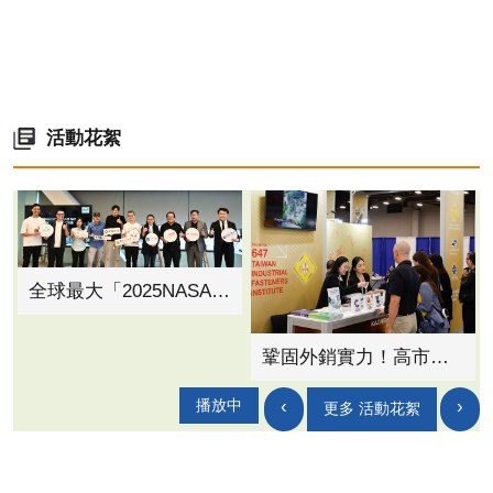
活動花絮
全球最大「2025NASA黑客松」高雄說明會登場 產官學聯手新創挑戰世界舞台
鞏固外銷實力！高市府攜手螺絲公會參展北美最大扣件展 促成商機達700萬美金
‹
›
播放中
更多 活動花絮