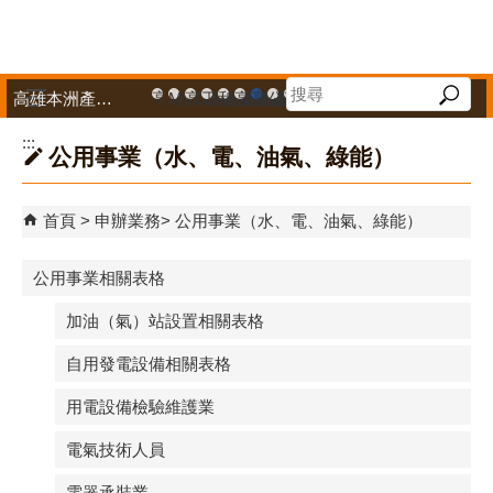
跳到主要內容區塊
高雄本洲產業園區服務中心
高雄市政府中小企業升級輔導網站
MEGABAY大港創艦
高雄金融科技創新園區
工廠登記線上申辦系統
和發產業園區
高雄工業資訊平台
高雄本洲產業園區服務中心
公司、商業登記主題網
高雄市友善商家
高雄市政府經濟發展局-
工業管線防災教育資訊
高雄市綠能管理資訊
高雄市綠能管理資訊整
高雄淨零商轉服
高雄招商網
高雄會展網
專刊『雄
雄心高
「我
播放中
:::
公用事業（水、電、油氣、綠能）
首頁
申辦業務
公用事業（水、電、油氣、綠能）
公用事業相關表格
加油（氣）站設置相關表格
自用發電設備相關表格
用電設備檢驗維護業
電氣技術人員
電器承裝業