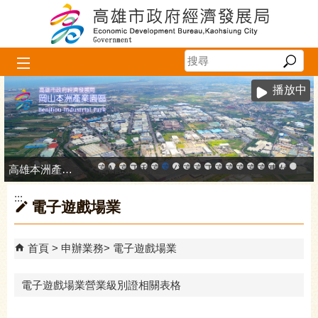
跳到主要內容區塊
播放中
高雄本洲產業園區服務中心
高雄市政府中小企業升級輔導網站
MEGABAY大港創艦
高雄金融科技創新園區
工廠登記線上申辦系統
和發產業園區
高雄工業資訊平台
高雄本洲產業園區服務中心
公司、商業登記主題網
高雄市友善商家
高雄市政府經濟發展局-
工業管線防災教育資訊
高雄市綠能管理資訊
高雄市綠能管理資訊整
高雄淨零商轉服
高雄招商網
高雄會展網
專刊『雄
雄心高
「我
:::
電子遊戲場業
首頁
申辦業務
電子遊戲場業
電子遊戲場業營業級別證相關表格