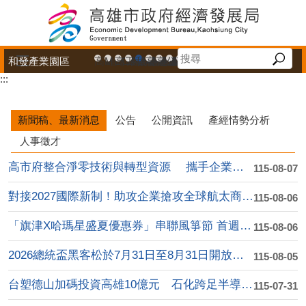
跳到主要內容區塊
和發產業園區
高雄市政府中小企業升級輔導網站
MEGABAY大港創艦
高雄金融科技創新園區
工廠登記線上申辦系統
和發產業園區
高雄工業資訊平台
高雄本洲產業園區服務中心
公司、商業登記主題網
高雄市友善商家
高雄市政府經濟發展局-
工業管線防災教育資訊
高雄市綠能管理資訊
高雄市綠能管理資訊整
高雄淨零商轉服
高雄招商網
高雄會展網
專刊『雄
雄心高
「我
:::
播放中
新聞稿、最新消息
公告
公開資訊
產經情勢分析
人事徵才
高市府整合淨零技術與轉型資源 攜手企業加速低碳轉....
115-08-07
對接2027國際新制！助攻企業搶攻全球航太商機 ....
115-08-06
「旗津X哈瑪星盛夏優惠券」串聯風箏節 首週吸引逾....
115-08-06
2026總統盃黑客松於7月31日至8月31日開放徵....
115-08-05
台塑德山加碼投資高雄10億元 石化跨足半導體高值化....
115-07-31