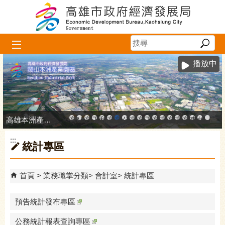
跳到主要內容區塊
播放中
高雄本洲產業園區服務中心
高雄市政府中小企業升級輔導網站
MEGABAY大港創艦
高雄金融科技創新園區
工廠登記線上申辦系統
和發產業園區
高雄工業資訊平台
高雄本洲產業園區服務中心
公司、商業登記主題網
高雄市友善商家
高雄市政府經濟發展局-
工業管線防災教育資訊
高雄市綠能管理資訊
高雄市綠能管理資訊整
高雄淨零商轉服
高雄招商網
高雄會展網
專刊『雄
雄心高
「我
:::
統計專區
首頁
業務職掌分類
會計室
統計專區
預告統計發布專區
公務統計報表查詢專區