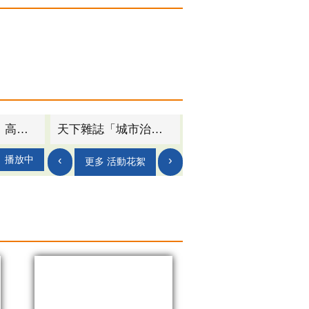
2025高雄市場青年創業補助起跑！ 最高30萬 助力攤商軟硬體全升級
高雄與波蘭格丁尼亞簽署合作備忘錄 深化新創與智慧城市合作
‹
›
播放中
更多 活動花絮