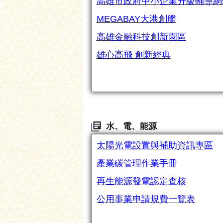
高雄市政府中小企業升級輔導網
MEGABAY大港創艦
高雄金融科技創新園區
雄心高飛 創新經典
水、電、能源
太陽光電設置與補助資訊專區
產業碳管理作業手冊
再生能源發電認定查核
公用事業申請規費一覽表