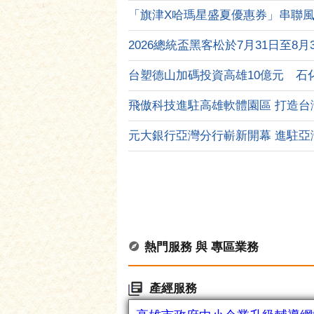
「旗津X哈瑪星盛夏優惠券」串聯風箏節
2026總統盃黑客松於7月31日至8月31
熱門服務 與 專區業務
產經服務