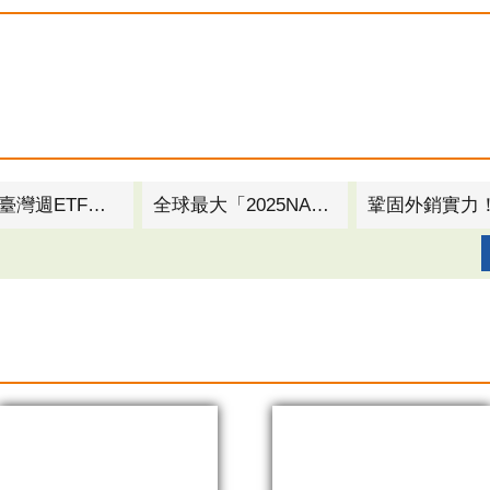
高雄淨零轉型解方論壇登場 逾百間企業激盪四大減碳議題
突圍關稅挑戰！高市府攜手台灣螺絲公會 率隊進軍北美最大螺絲扣件展