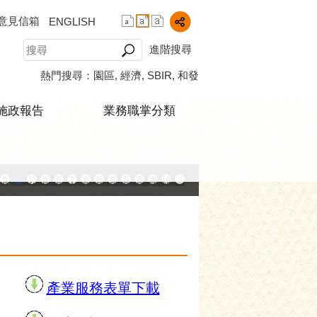
意見信箱
ENGLISH
進階搜尋
熱門搜尋：
園區
經濟
SBIR
和發
施政報告
業務職掌分類
中小企業升級輔導網站
AY大港創艦
融科技創新園區
登記線上申辦系統
發產業園區
高雄工業資訊平台
高雄本洲產業園區服務中心
公司、商業登記主題網
高雄市友善商家
高雄市政府經濟發展局-工業管線查詢系統
工業管線防災教育資訊網
高雄市綠能管理資訊整合系統平台 - 綠能資訊
高雄市綠能管理資訊整合系統平台 - Dashbo
高雄淨零商轉服務平台
高雄招商網
高雄會展網
專刊『雄心.大誌』
雄心高飛 創新經典
「我的E政府」入口網
播放中
產業服務表單下載