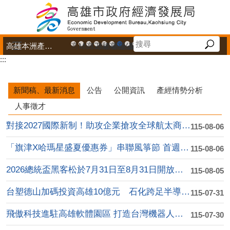
跳到主要內容區塊
高雄本洲產業園區服務中心
高雄市政府中小企業升級輔導網站
MEGABAY大港創艦
高雄金融科技創新園區
工廠登記線上申辦系統
和發產業園區
高雄工業資訊平台
高雄本洲產業園區服務中心
公司、商業登記主題網
高雄市友善商家
高雄市政府經濟發展局-
工業管線防災教育資訊
高雄市綠能管理資訊
高雄市綠能管理資訊整
高雄淨零商轉服
高雄招商網
高雄會展網
專刊『雄
雄心高
「我
:::
播放中
新聞稿、最新消息
公告
公開資訊
產經情勢分析
人事徵才
對接2027國際新制！助攻企業搶攻全球航太商機 ....
115-08-06
「旗津X哈瑪星盛夏優惠券」串聯風箏節 首週吸引逾....
115-08-06
2026總統盃黑客松於7月31日至8月31日開放徵....
115-08-05
台塑德山加碼投資高雄10億元 石化跨足半導體高值化....
115-07-31
飛傲科技進駐高雄軟體園區 打造台灣機器人產業自動化....
115-07-30