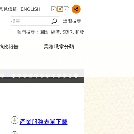
意見信箱
ENGLISH
進階搜尋
熱門搜尋：
園區
經濟
SBIR
和發
施政報告
業務職掌分類
中小企業升級輔導網站
AY大港創艦
融科技創新園區
登記線上申辦系統
發產業園區
高雄工業資訊平台
高雄本洲產業園區服務中心
公司、商業登記主題網
高雄市友善商家
高雄市政府經濟發展局-工業管線查詢系統
工業管線防災教育資訊網
高雄市綠能管理資訊整合系統平台 - 綠能資訊
高雄市綠能管理資訊整合系統平台 - Dashbo
高雄淨零商轉服務平台
高雄招商網
高雄會展網
專刊『雄心.大誌』
雄心高飛 創新經典
「我的E政府」入口網
播放中
產業服務表單下載