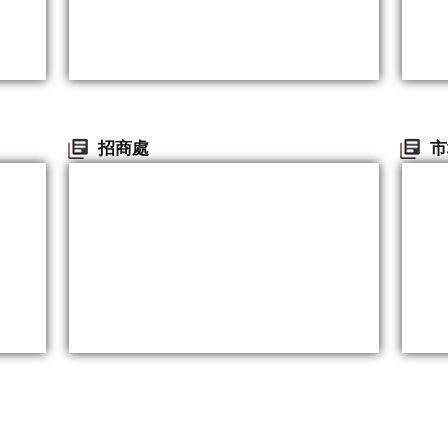
招商處
市