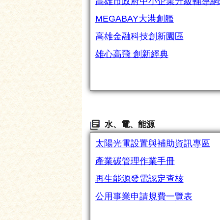
高雄市政府中小企業升級輔導網
MEGABAY大港創艦
高雄金融科技創新園區
雄心高飛 創新經典
水、電、能源
太陽光電設置與補助資訊專區
產業碳管理作業手冊
再生能源發電認定查核
公用事業申請規費一覽表