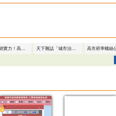
鞏固外銷實力！高市府攜手螺絲公會參展北美最大扣件展 促成商機達700萬美金
天下雜誌「城市治理卓越獎」公布！ 高市經發局榮獲1首獎1優選殊榮