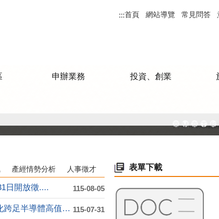
首頁
網站導覽
常見問答
:::
區
申辦業務
投資、創業
高雄市政府
MEGAB
高雄金
工廠
和
表單下載
訊
產經情勢分析
人事徵才
日開放徵....
115-08-05
台塑德山加碼投資高雄10億元 石化跨足半導體高值化....
115-07-31