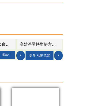
高市府率螺絲公會與美國扣件通路龍頭BBI公司簽署MOU 助台灣扣件拓銷北美市場
高雄淨零轉型解方論壇登場 逾百間企業激盪四大減碳議題
‹
›
播放中
更多 活動花絮