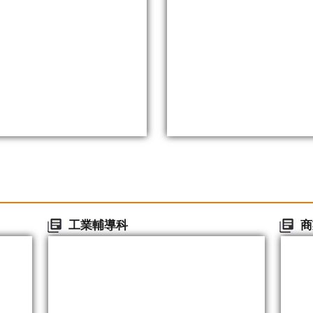
工業輔導科
商