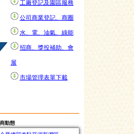
工廠登記及園區服務
公司商業登記、商圈
水、電、油氣、綠能
招商、獎投補助、會
展
市場管理表單下載
商動態