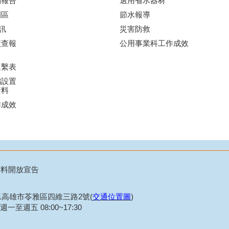
劃報告
選用省水器材
園區
節水報導
訊
災害防救
廠查報
公用事業科工作成效
連繫表
編設置
資料
作成效
資料開放宣告
21高雄市苓雅區四維三路2號(
交通位置圖
)
一至週五 08:00~17:30