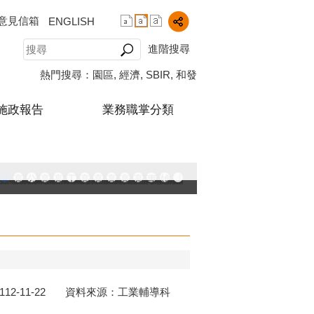
意見信箱
ENGLISH
進階搜尋
熱門搜尋：
園區
經濟
SBIR
和發
施政報告
業務職掌分類
中小企業升級輔導網站
AY大港創艦
融科技創新園區
登記線上申辦系統
發產業園區
高雄工業資訊平台
高雄本洲產業園區服務中心
公司、商業登記主題網
高雄市友善商家
高雄市政府經濟發展局-工業管線查詢系統
工業管線防災教育資訊網
高雄市綠能管理資訊整合系統平台 - 綠能資訊
高雄市綠能管理資訊整合系統平台 - Dashbo
高雄淨零商轉服務平台
高雄招商網
高雄會展網
專刊『雄心.大誌』
雄心高飛 創新經典
「我的E政府」入口網
播放中
112-11-22 資料來源：工業輔導科