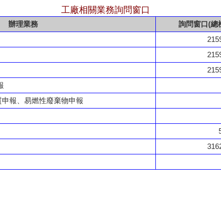
工廠相關業務詢問窗口
辦理業務
詢問窗口(總機：
215
215
215
報
質申報、易燃性廢棄物申報
316