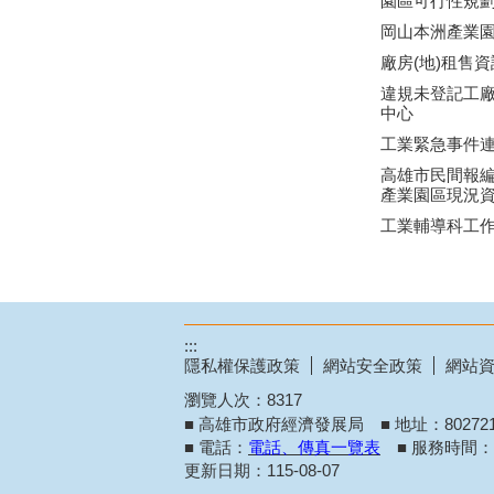
園區可行性規
岡山本洲產業
廠房(地)租售資
違規未登記工
中心
工業緊急事件
高雄市民間報
產業園區現況
工業輔導科工
:::
隱私權保護政策
網站安全政策
網站
瀏覽人次：
8317
■ 高雄市政府經濟發展局 ■ 地址：8027
■ 電話：
電話、傳真一覽表
■ 服務時間：週
更新日期：
115-08-07