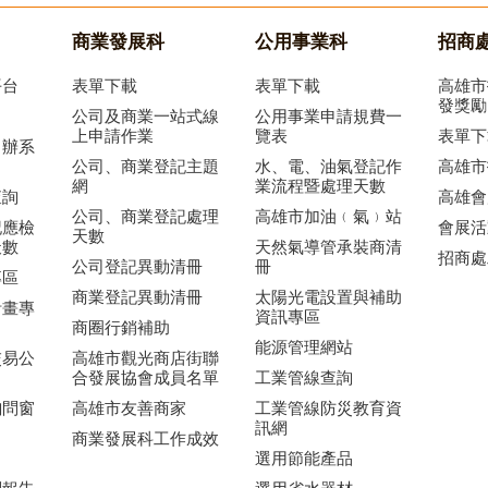
商業發展科
公用事業科
招商
平台
表單下載
表單下載
高雄市
發獎勵
公司及商業一站式線
公用事業申請規費一
上申請作業
覽表
表單下
申辦系
公司、商業登記主題
水、電、油氣登記作
高雄市
網
業流程暨處理天數
查詢
高雄會
公司、商業登記處理
高雄市加油﹙氣﹚站
記應檢
會展活
天數
天數
天然氣導管承裝商清
招商處
公司登記異動清冊
冊
專區
商業登記異動清冊
太陽光電設置與補助
計畫專
資訊專區
商圈行銷補助
能源管理網站
交易公
高雄市觀光商店街聯
合發展協會成員名單
工業管線查詢
詢問窗
高雄市友善商家
工業管線防災教育資
訊網
商業發展科工作成效
選用節能產品