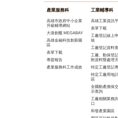
產業服務科
工業輔導科
高雄市政府中小企業
高雄工業資訊
升級輔導網站
表單下載
大港創艦 MEGABAY
工廠登記線上
高雄金融科技創新園
統
區
工廠登記資料
表單下載
工廠、動保登
專題報告
附資料暨處理
產業服務科工作成效
特定工廠登記
特定工廠用地
區
全國動產擔保
示查詢
工廠相關業務
口
和發產業園區