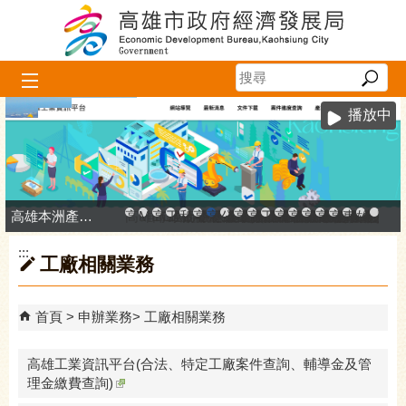
跳到主要內容區塊
播放中
高雄本洲產業園區服務中心
高雄市政府中小企業升級輔導網站
MEGABAY大港創艦
高雄金融科技創新園區
工廠登記線上申辦系統
和發產業園區
高雄工業資訊平台
高雄本洲產業園區服務中心
公司、商業登記主題網
高雄市友善商家
高雄市政府經濟發展局-
工業管線防災教育資訊
高雄市綠能管理資訊
高雄市綠能管理資訊整
高雄淨零商轉服
高雄招商網
高雄會展網
專刊『雄
雄心高
「我
:::
工廠相關業務
首頁
申辦業務
工廠相關業務
高雄工業資訊平台(合法、特定工廠案件查詢、輔導金及管
理金繳費查詢)