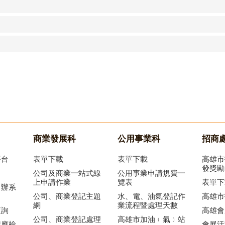
商業發展科
公用事業科
招商
平台
表單下載
表單下載
高雄市
發獎勵
公司及商業一站式線
公用事業申請規費一
上申請作業
覽表
表單下
申辦系
公司、商業登記主題
水、電、油氣登記作
高雄市
網
業流程暨處理天數
查詢
高雄會
公司、商業登記處理
高雄市加油﹙氣﹚站
記應檢
會展活