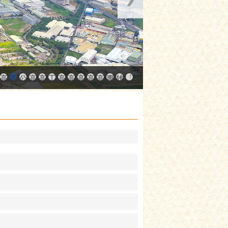
中小企業升級輔導網站
AY大港創艦
融科技創新園區
登記線上申辦系統
發產業園區
高雄工業資訊平台
高雄本洲產業園區服務中心
公司、商業登記主題網
高雄市友善商家
高雄市政府經濟發展局-工業管線查詢系統
工業管線防災教育資訊網
高雄市綠能管理資訊整合系統平台 - 綠能資訊
高雄市綠能管理資訊整合系統平台 - Dashbo
高雄淨零商轉服務平台
高雄招商網
高雄會展網
專刊『雄心.大誌』
雄心高飛 創新經典
「我的E政府」入口網