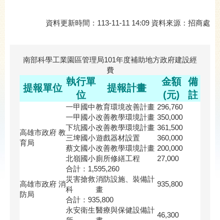
資料更新時間：113-11-11 14:09 資料來源：招商處
南部科學工業園區管理局101年度補助地方政府建設經
費
執行單
金額
備
提報單位
提報計畫
位
(元)
註
一甲國中
教育環境改善計畫
296,760
一甲國小
改善教學環境計畫
350,000
下坑國小
改善教學環境計畫
361,500
高雄市政府 教
三埤國小
遊戲器材設置
360,000
育局
蔡文國小
改善教學環境計畫
200,000
北嶺國小
廁所修繕工程
27,000
合計：1,595,260
災害搶救
消防設施、裝備計
高雄市政府 消
935,800
科
畫
防局
合計：935,800
永安衛生
醫療與保健設備計
46,300