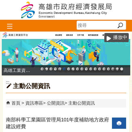
跳到主要內容區塊
播放中
高雄工業資訊平台
高雄市政府中小企業升級輔導網站
MEGABAY大港創艦
高雄金融科技創新園區
工廠登記線上申辦系統
和發產業園區
高雄工業資訊平台
高雄本洲產業園區服務中心
公司、商業登記主題網
高雄市友善商家
高雄市政府經濟發展局-
工業管線防災教育資訊
高雄市綠能管理資訊
高雄市綠能管理資訊整
高雄淨零商轉服
高雄招商網
高雄會展網
專刊『雄
雄心高
「我
:::
主動公開資訊
首頁
資訊專區
公開資訊
主動公開資訊
南部科學工業園區管理局101年度補助地方政府
建設經費