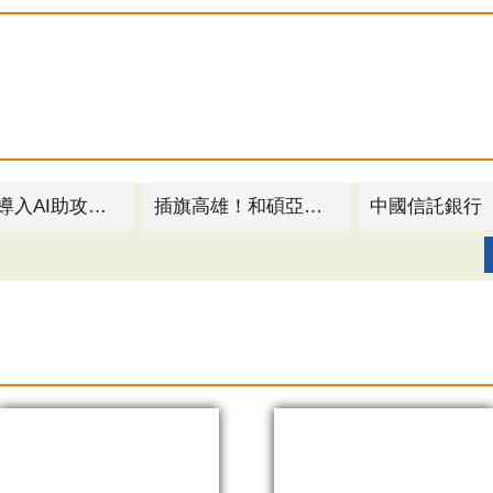
高市府導入AI助攻傳產轉型 獲天下城市治理卓越獎肯定！
插旗高雄！和碩亞灣研訓基地開幕 打造南臺灣第一研發中心