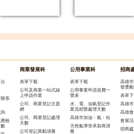
商業發展科
公用事業科
招商
平台
表單下載
表單下載
高雄市
發獎勵
公司及商業一站式線
公用事業申請規費一
上申請作業
覽表
表單下
申辦系
公司、商業登記主題
水、電、油氣登記作
高雄市
網
業流程暨處理天數
查詢
高雄會
公司、商業登記處理
高雄市加油﹙氣﹚站
記應檢
會展活