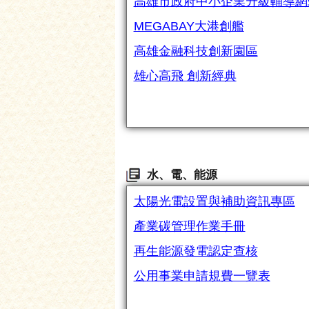
高雄市政府中小企業升級輔導網
MEGABAY大港創艦
高雄金融科技創新園區
雄心高飛 創新經典
水、電、能源
太陽光電設置與補助資訊專區
產業碳管理作業手冊
再生能源發電認定查核
公用事業申請規費一覽表