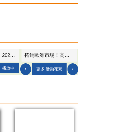
中國信託銀行「2025淨零永續關鍵行動論壇」高雄登場 金融科技加速企業淨零轉型
拓銷歐洲市場！高市府力助扣件產業進軍波蘭螺絲展 爭取訂單上看50萬歐元
‹
›
播放中
更多 活動花絮