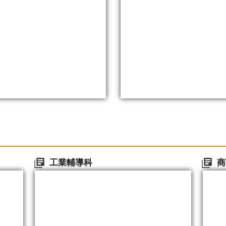
工業輔導科
商