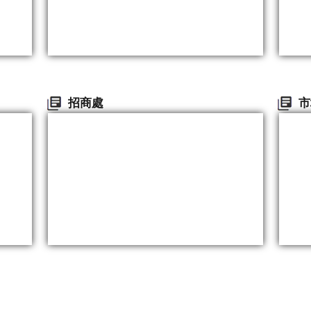
招商處
市