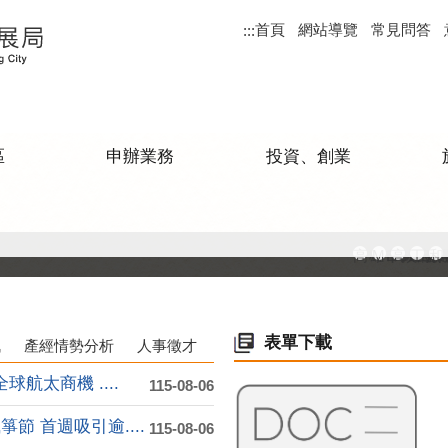
首頁
網站導覽
常見問答
:::
區
申辦業務
投資、創業
高雄市政府
MEGAB
高雄金
工廠
和
表單下載
訊
產經情勢分析
人事徵才
航太商機 ....
115-08-06
 首週吸引逾....
115-08-06