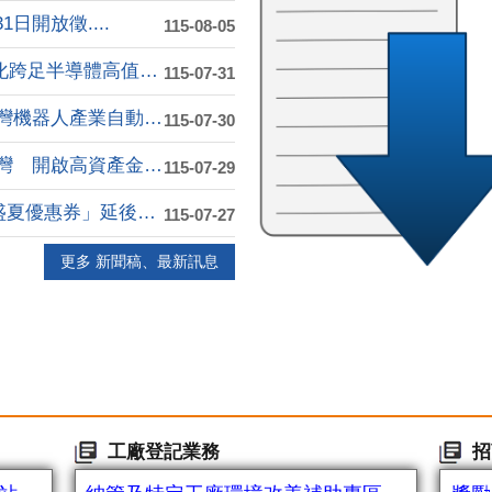
日開放徵....
115-08-05
台塑德山加碼投資高雄10億元 石化跨足半導體高值化....
115-07-31
飛傲科技進駐高雄軟體園區 打造台灣機器人產業自動化....
115-07-30
元大銀行亞灣分行嶄新開幕 進駐亞灣 開啟高資產金融....
115-07-29
因應紅霞颱風影響 「旗津X哈瑪星盛夏優惠券」延後至....
115-07-27
更多 新聞稿、最新訊息
工廠登記業務
招