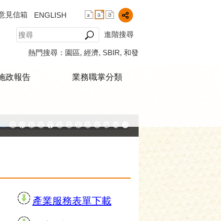
意見信箱
ENGLISH
進階搜尋
熱門搜尋：
園區
經濟
SBIR
和發
施政報告
業務職掌分類
中小企業升級輔導網站
AY大港創艦
融科技創新園區
登記線上申辦系統
發產業園區
高雄工業資訊平台
高雄本洲產業園區服務中心
公司、商業登記主題網
高雄市友善商家
高雄市政府經濟發展局-工業管線查詢系統
工業管線防災教育資訊網
高雄市綠能管理資訊整合系統平台 - 綠能資訊
高雄市綠能管理資訊整合系統平台 - Dashbo
高雄淨零商轉服務平台
高雄招商網
高雄會展網
專刊『雄心.大誌』
雄心高飛 創新經典
「我的E政府」入口網
播放中
產業服務表單下載