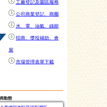
工廠登記及園區服務
公司商業登記、商圈
水、電、油氣、綠能
招商、獎投補助、會
展
市場管理表單下載
商動態