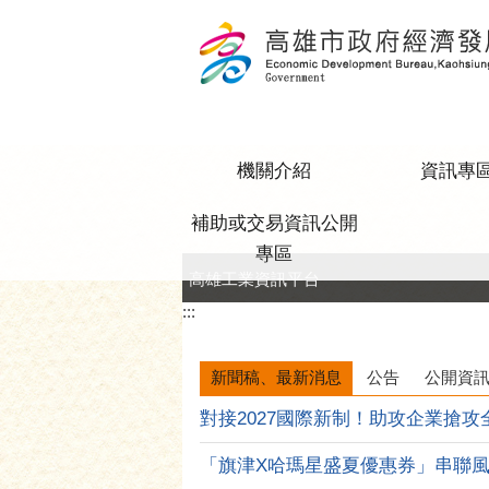
跳到主要內容區塊
機關介紹
資訊專
補助或交易資訊公開
專區
高雄工業資訊平台
:::
新聞稿、最新消息
公告
公開資
對接2027國際新制！助攻企業搶攻全球
「旗津X哈瑪星盛夏優惠券」串聯風箏節