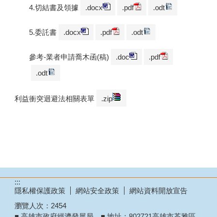
4.切結書及領據
.docx
.pdf
.odt
5.委託書
.docx
.pdf
.odt
參考-業者申請喬木函(稿)
.doc
.pdf
.odt
利益衝突迴避法相關表單
.zip
:::
隱私權保護政策
網站安全政策
網站資料開放宣告
瀏覽人次：
2454
■ 高雄市政府經濟發展局 ■ 地址：802721高雄市苓雅區