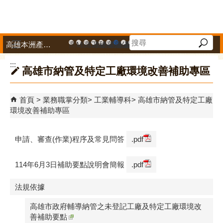
跳到主要內容區塊
高雄本洲產業園區服務中心
高雄市政府中小企業升級輔導網站
MEGABAY大港創艦
高雄金融科技創新園區
工廠登記線上申辦系統
和發產業園區
高雄工業資訊平台
高雄本洲產業園區服務中心
公司、商業登記主題網
高雄市友善商家
高雄市政府經濟發展局-
工業管線防災教育資訊
高雄市綠能管理資訊
高雄市綠能管理資訊整
高雄淨零商轉服
高雄招商網
高雄會展網
專刊『雄
雄心高
「我
播放中
:::
高雄市納管及特定工廠環境改善補助專區
首頁
業務職掌分類
工業輔導科
高雄市納管及特定工廠
環境改善補助專區
申請、審查(作業)程序及常見問答
.pdf
114年6月3日補助要點說明會簡報
.pdf
法規依據
高雄市政府輔導納管之未登記工廠及特定工廠環境改
善補助要點