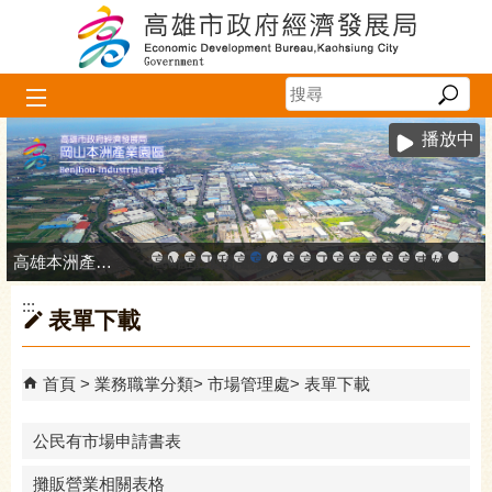
跳到主要內容區塊
播放中
高雄本洲產業園區服務中心
高雄市政府中小企業升級輔導網站
MEGABAY大港創艦
高雄金融科技創新園區
工廠登記線上申辦系統
和發產業園區
高雄工業資訊平台
高雄本洲產業園區服務中心
公司、商業登記主題網
高雄市友善商家
高雄市政府經濟發展局-
工業管線防災教育資訊
高雄市綠能管理資訊
高雄市綠能管理資訊整
高雄淨零商轉服
高雄招商網
高雄會展網
專刊『雄
雄心高
「我
:::
表單下載
首頁
業務職掌分類
市場管理處
表單下載
公民有市場申請書表
攤販營業相關表格