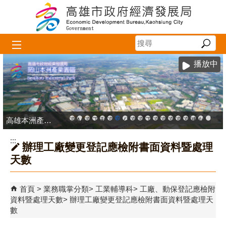
跳到主要內容區塊
播放中
高雄本洲產業園區服務中心
高雄市政府中小企業升級輔導網站
MEGABAY大港創艦
高雄金融科技創新園區
工廠登記線上申辦系統
和發產業園區
高雄工業資訊平台
高雄本洲產業園區服務中心
公司、商業登記主題網
高雄市友善商家
高雄市政府經濟發展局-
工業管線防災教育資訊
高雄市綠能管理資訊
高雄市綠能管理資訊整
高雄淨零商轉服
高雄招商網
高雄會展網
專刊『雄
雄心高
「我
:::
辦理工廠變更登記應檢附書面資料暨處理
天數
首頁
業務職掌分類
工業輔導科
工廠、動保登記應檢附
資料暨處理天數
辦理工廠變更登記應檢附書面資料暨處理天
數