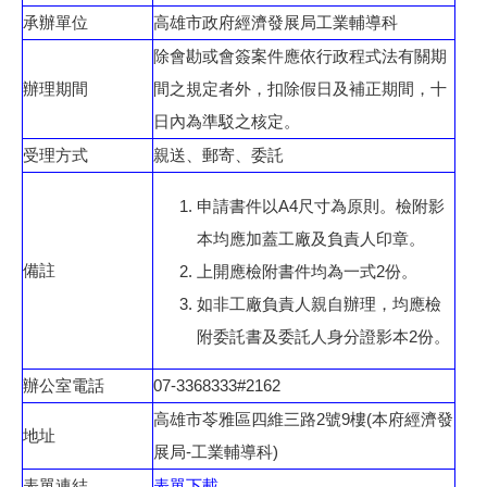
承辦單位
高雄市政府經濟發展局工業輔導科
除會勘或會簽案件應依行政程式法有關期
辦理期間
間之規定者外，扣除假日及補正期間，十
日內為準駁之核定。
受理方式
親送、郵寄、委託
申請書件以A4尺寸為原則。檢附影
本均應加蓋工廠及負責人印章。
備註
上開應檢附書件均為一式2份。
如非工廠負責人親自辦理，均應檢
附委託書及委託人身分證影本2份。
辦公室電話
07-3368333#2162
高雄市苓雅區四維三路2號9樓(本府經濟發
地址
展局-工業輔導科)
表單連結
表單下載