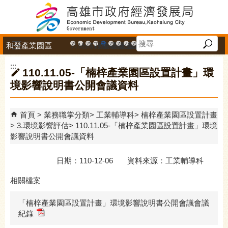
跳到主要內容區塊
和發產業園區
高雄市政府中小企業升級輔導網站
MEGABAY大港創艦
高雄金融科技創新園區
工廠登記線上申辦系統
和發產業園區
高雄工業資訊平台
高雄本洲產業園區服務中心
公司、商業登記主題網
高雄市友善商家
高雄市政府經濟發展局-
工業管線防災教育資訊
高雄市綠能管理資訊
高雄市綠能管理資訊整
高雄淨零商轉服
高雄招商網
高雄會展網
專刊『雄
雄心高
「我
播放中
:::
110.11.05-「楠梓產業園區設置計畫」環
境影響說明書公開會議資料
首頁
業務職掌分類
工業輔導科
楠梓產業園區設置計畫
3.環境影響評估
110.11.05-「楠梓產業園區設置計畫」環境
影響說明書公開會議資料
日期：110-12-06 資料來源：工業輔導科
相關檔案
「楠梓產業園區設置計畫」環境影響說明書公開會議會議
紀錄