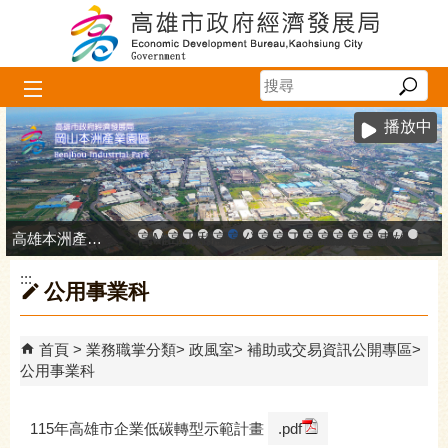
跳到主要內容區塊
播放中
高雄本洲產業園區服務中心
高雄市政府中小企業升級輔導網站
MEGABAY大港創艦
高雄金融科技創新園區
工廠登記線上申辦系統
和發產業園區
高雄工業資訊平台
高雄本洲產業園區服務中心
公司、商業登記主題網
高雄市友善商家
高雄市政府經濟發展局-
工業管線防災教育資訊
高雄市綠能管理資訊
高雄市綠能管理資訊整
高雄淨零商轉服
高雄招商網
高雄會展網
專刊『雄
雄心高
「我
:::
公用事業科
首頁
業務職掌分類
政風室
補助或交易資訊公開專區
公用事業科
115年高雄市企業低碳轉型示範計畫
.pdf