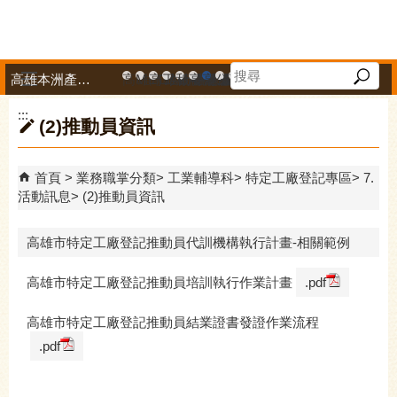
跳到主要內容區塊
高雄本洲產業園區服務中心
高雄市政府中小企業升級輔導網站
MEGABAY大港創艦
高雄金融科技創新園區
工廠登記線上申辦系統
和發產業園區
高雄工業資訊平台
高雄本洲產業園區服務中心
公司、商業登記主題網
高雄市友善商家
高雄市政府經濟發展局-
工業管線防災教育資訊
高雄市綠能管理資訊
高雄市綠能管理資訊整
高雄淨零商轉服
高雄招商網
高雄會展網
專刊『雄
雄心高
「我
播放中
:::
(2)推動員資訊
首頁
業務職掌分類
工業輔導科
特定工廠登記專區
7.
活動訊息
(2)推動員資訊
高雄市特定工廠登記推動員代訓機構執行計畫-相關範例
高雄市特定工廠登記推動員培訓執行作業計畫
.pdf
高雄市特定工廠登記推動員結業證書發證作業流程
.pdf