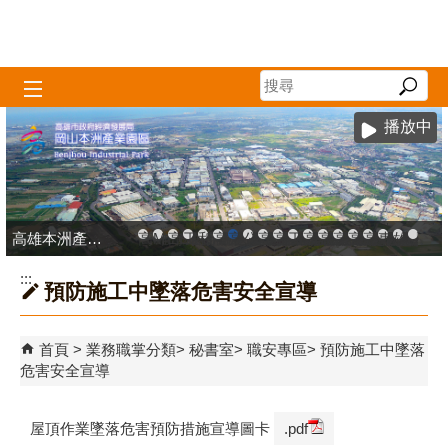
跳到主要內容區塊
播放中
高雄本洲產業園區服務中心
高雄市政府中小企業升級輔導網站
MEGABAY大港創艦
高雄金融科技創新園區
工廠登記線上申辦系統
和發產業園區
高雄工業資訊平台
高雄本洲產業園區服務中心
公司、商業登記主題網
高雄市友善商家
高雄市政府經濟發展局-
工業管線防災教育資訊
高雄市綠能管理資訊
高雄市綠能管理資訊整
高雄淨零商轉服
高雄招商網
高雄會展網
專刊『雄
雄心高
「我
:::
預防施工中墜落危害安全宣導
首頁
業務職掌分類
秘書室
職安專區
預防施工中墜落
危害安全宣導
屋頂作業墜落危害預防措施宣導圖卡
.pdf