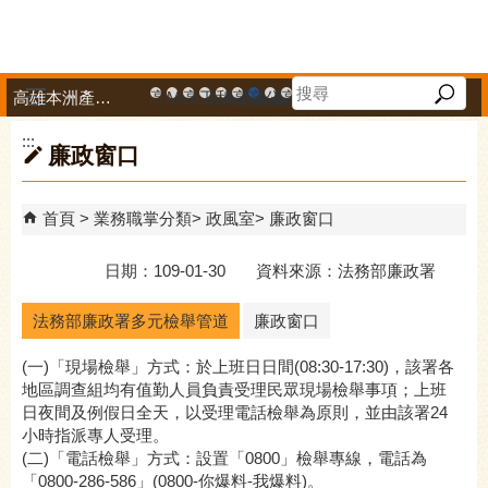
跳到主要內容區塊
高雄本洲產業園區服務中心
高雄市政府中小企業升級輔導網站
MEGABAY大港創艦
高雄金融科技創新園區
工廠登記線上申辦系統
和發產業園區
高雄工業資訊平台
高雄本洲產業園區服務中心
公司、商業登記主題網
高雄市友善商家
高雄市政府經濟發展局-
工業管線防災教育資訊
高雄市綠能管理資訊
高雄市綠能管理資訊整
高雄淨零商轉服
高雄招商網
高雄會展網
專刊『雄
雄心高
「我
播放中
:::
廉政窗口
首頁
業務職掌分類
政風室
廉政窗口
日期：109-01-30 資料來源：法務部廉政署
法務部廉政署多元檢舉管道
廉政窗口
(一)「現場檢舉」方式：於上班日日間(08:30-17:30)，該署各
地區調查組均有值勤人員負責受理民眾現場檢舉事項；上班
日夜間及例假日全天，以受理電話檢舉為原則，並由該署24
小時指派專人受理。
(二)「電話檢舉」方式：設置「0800」檢舉專線，電話為
「0800-286-586」(0800-你爆料-我爆料)。