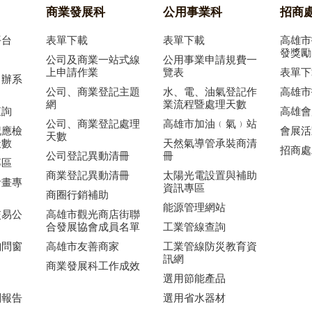
商業發展科
公用事業科
招商
平台
表單下載
表單下載
高雄市
發獎勵
公司及商業一站式線
公用事業申請規費一
上申請作業
覽表
表單下
申辦系
公司、商業登記主題
水、電、油氣登記作
高雄市
網
業流程暨處理天數
查詢
高雄會
公司、商業登記處理
高雄市加油﹙氣﹚站
記應檢
會展活
天數
天數
天然氣導管承裝商清
招商處
公司登記異動清冊
冊
專區
商業登記異動清冊
太陽光電設置與補助
計畫專
資訊專區
商圈行銷補助
能源管理網站
交易公
高雄市觀光商店街聯
合發展協會成員名單
工業管線查詢
詢問窗
高雄市友善商家
工業管線防災教育資
訊網
商業發展科工作成效
選用節能產品
劃報告
選用省水器材