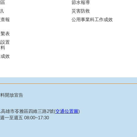
園區
節水報導
訊
災害防救
廠查報
公用事業科工作成效
連繫表
編設置
資料
作成效
資料開放宣告
21高雄市苓雅區四維三路2號(
交通位置圖
)
一至週五 08:00~17:30