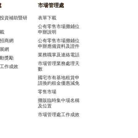
處
市場管理處
投資補助暨研
表單下載
公有零售市場攤鋪位
載
申辦說明
招商網
公有零售市場攤鋪位
申辦應備資料及證件
展網
業務職掌及連絡電話
動獎勵
市場管理業務處理天
工作成效
數
國宅市有基地租賃申
請換約租金優惠減免
零售市場
攤販臨時集中場名稱
及位置
市場管理處工作成效