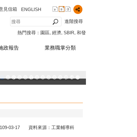
意見信箱
ENGLISH
進階搜尋
熱門搜尋：
園區
經濟
SBIR
和發
施政報告
業務職掌分類
中小企業升級輔導網站
AY大港創艦
融科技創新園區
登記線上申辦系統
發產業園區
高雄工業資訊平台
高雄本洲產業園區服務中心
公司、商業登記主題網
高雄市友善商家
高雄市政府經濟發展局-工業管線查詢系統
工業管線防災教育資訊網
高雄市綠能管理資訊整合系統平台 - 綠能資訊
高雄市綠能管理資訊整合系統平台 - Dashbo
高雄淨零商轉服務平台
高雄招商網
高雄會展網
專刊『雄心.大誌』
雄心高飛 創新經典
「我的E政府」入口網
播放中
109-03-17 資料來源：工業輔導科