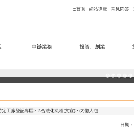
首頁
網站導覽
常見問答
:::
區
申辦業務
投資、創業
高雄市政府
MEGAB
高雄金
工廠
和
特定工廠登記專區
2.合法化流程(文宣)
(2)懶人包
日期：