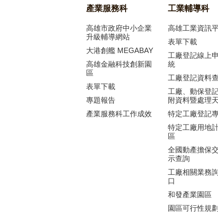
產業服務科
工業輔導科
高雄市政府中小企業
高雄工業資訊
升級輔導網站
表單下載
大港創艦 MEGABAY
工廠登記線上
高雄金融科技創新園
統
區
工廠登記資料
表單下載
工廠、動保登
專題報告
附資料暨處理
產業服務科工作成效
特定工廠登記
特定工廠用地
區
全國動產擔保
示查詢
工廠相關業務
口
和發產業園區
園區可行性規