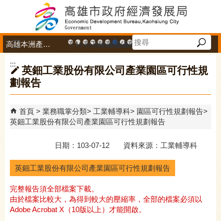
跳到主要內容區塊
高雄本洲產業園區服務中心
高雄市政府中小企業升級輔導網站
MEGABAY大港創艦
高雄金融科技創新園區
工廠登記線上申辦系統
和發產業園區
高雄工業資訊平台
高雄本洲產業園區服務中心
公司、商業登記主題網
高雄市友善商家
高雄市政府經濟發展局-
工業管線防災教育資訊
高雄市綠能管理資訊
高雄市綠能管理資訊整
高雄淨零商轉服
高雄招商網
高雄會展網
專刊『雄
雄心高
「我
播放中
:::
英鈿工業股份有限公司產業園區可行性規
劃報告
首頁
業務職掌分類
工業輔導科
園區可行性規劃報告
英鈿工業股份有限公司產業園區可行性規劃報告
日期：103-07-12 資料來源：工業輔導科
英鈿工業股份有限公司產業園區可行性規劃報告
完整報告須全部檔案下載。
由於檔案比較大，為得到較大的壓縮率，全部的檔案必須以
Adobe Acrobat X（10版以上）才能開啟。