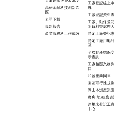
大港創艦 MEGABAY
工廠登記線上
高雄金融科技創新園
統
區
工廠登記資料
表單下載
工廠、動保登
專題報告
附資料暨處理
產業服務科工作成效
特定工廠登記
特定工廠用地
區
全國動產擔保
示查詢
工廠相關業務
口
和發產業園區
園區可行性規
岡山本洲產業
廠房(地)租售資
違規未登記工
中心