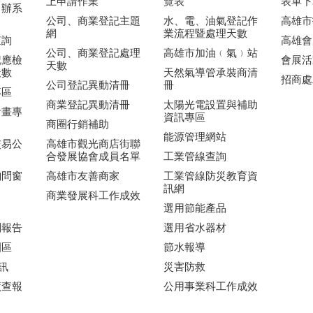
上申請作業
覽表
表單下
申辦系
公司、商業登記主題
水、電、油氣登記作
高雄市
網
業流程暨處理天數
查詢
高雄會
公司、商業登記處理
高雄市加油﹙氣﹚站
記應檢
會展活
天數
天數
天然氣導管承裝商清
招商處
公司登記異動清冊
冊
專區
商業登記異動清冊
太陽光電設置與補助
計畫專
資訊專區
商圈行銷補助
能源管理網站
交易公
高雄市觀光商店街聯
合發展協會成員名單
工業管線查詢
詢問窗
高雄市友善商家
工業管線防災教育資
訊網
商業發展科工作成效
選用節能產品
劃報告
選用省水器材
園區
節水報導
訊
災害防救
廠查報
公用事業科工作成效