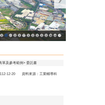
中小企業升級輔導網站
AY大港創艦
融科技創新園區
登記線上申辦系統
發產業園區
高雄工業資訊平台
高雄本洲產業園區服務中心
公司、商業登記主題網
高雄市友善商家
高雄市政府經濟發展局-工業管線查詢系統
工業管線防災教育資訊網
高雄市綠能管理資訊整合系統平台 - 綠能資訊
高雄市綠能管理資訊整合系統平台 - Dashbo
高雄淨零商轉服務平台
高雄招商網
高雄會展網
專刊『雄心.大誌』
雄心高飛 創新經典
「我的E政府」入口網
請表單及參考範例
委託書
112-12-20 資料來源：工業輔導科