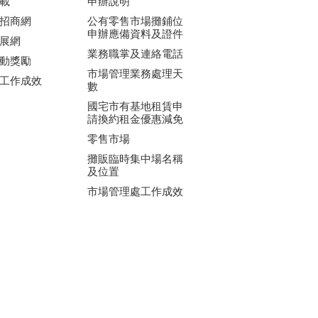
載
申辦說明
招商網
公有零售市場攤鋪位
申辦應備資料及證件
展網
業務職掌及連絡電話
動獎勵
市場管理業務處理天
工作成效
數
國宅市有基地租賃申
請換約租金優惠減免
零售市場
攤販臨時集中場名稱
及位置
市場管理處工作成效