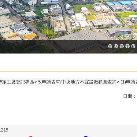
高雄市政府
MEGAB
高雄金
工廠
和
特定工廠登記專區
5.申請表單/中央地方不宜設廠範圍查詢
(1)申
日期：
219