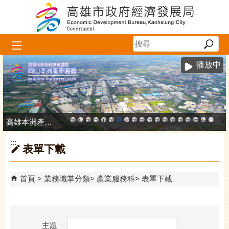
跳到主要內容區塊
播放中
高雄本洲產業園區服務中心
高雄市政府中小企業升級輔導網站
MEGABAY大港創艦
高雄金融科技創新園區
工廠登記線上申辦系統
和發產業園區
高雄工業資訊平台
高雄本洲產業園區服務中心
公司、商業登記主題網
高雄市友善商家
高雄市政府經濟發展局-
工業管線防災教育資訊
高雄市綠能管理資訊
高雄市綠能管理資訊整
高雄淨零商轉服
高雄招商網
高雄會展網
專刊『雄
雄心高
「我
:::
表單下載
首頁
業務職掌分類
產業服務科
表單下載
主題