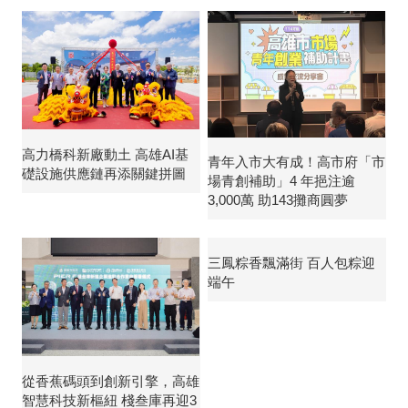
高力橋科新廠動土 高雄AI基
青年入市大有成！高市府「市
礎設施供應鏈再添關鍵拼圖
場青創補助」4 年挹注逾
3,000萬 助143攤商圓夢
三鳳粽香飄滿街 百人包粽迎
端午
從香蕉碼頭到創新引擎，高雄
智慧科技新樞紐 棧叁庫再迎3