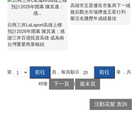
高雄市五星優良市集再下一城
旗后觀光市場擠進五星行列
樂活名攤歷年成績最佳
日商三井LaLaport高雄上樑
預計2026年開幕 陳其邁：感
謝三井百億投資高雄 成為南
台灣重要商業樞紐
第
頁，每頁顯示
筆
，共
下一頁
最末頁
49筆
|
活動花絮 查詢