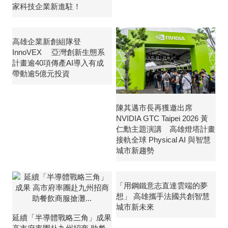
家科技企業新進駐！
高雄企業新創組隊登
InnoVEX 亞灣創新生態系
計畫逾40項傳產AI導入有成
帶動逾5億元投資
陳其邁市長再獲邀出席
NVIDIA GTC Taipei 2026 黃
仁勳主題演講 高雄燈塔計畫
接軌全球 Physical AI 與智慧
城市新趨勢
「用鋼鐵意志直達雲端的夢
想」 高雄攜手法國共創智慧
城市新未來
延續「半導體戰略三角」成果