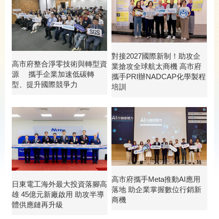
對接2027國際新制！助攻企
高市府整合淨零技術與轉型資
業搶攻全球航太商機 高市府
源 攜手企業加速低碳轉
攜手PRI辦NADCAP化學製程
型、提升國際競爭力
培訓
高市府攜手Meta推動AI應用
日東電工海外最大投資落腳高
落地 助企業掌握數位行銷新
雄 45億元新廠啟用 助攻半導
商機
體供應鏈再升級