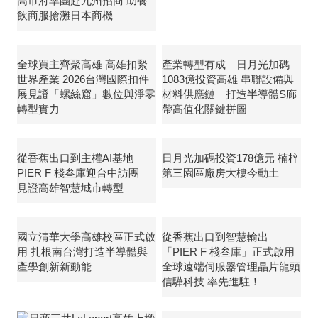
高市府率團赴九州招商 助餐
飲商服搶灘日本商機
全球買主齊聚高雄 高雄扣緊
產業轉型有成 日月光加碼
世界產業 2026台灣國際扣件
1083億投資高雄 串聯設備與
展見證「螺絲窟」數位與淨零
材料供應鏈 打造半導體S廊
轉型實力
帶高值化關鍵拼圖
從香蕉出口到主權AI基地
日月光加碼投資178億元 楠梓
PIER F 棧叁庫迎台中訪團
第三園區廠房大樓今動土
見證高雄智慧城市轉型
國立清華大學高雄校區正式啟
從香蕉出口到智慧輸出
用 扎根南台灣打造半導體與
「PIER F 棧叁庫」正式啟用
產學創新新動能
全球遠端伺服器管理晶片龍頭
信驊科技 率先進駐！