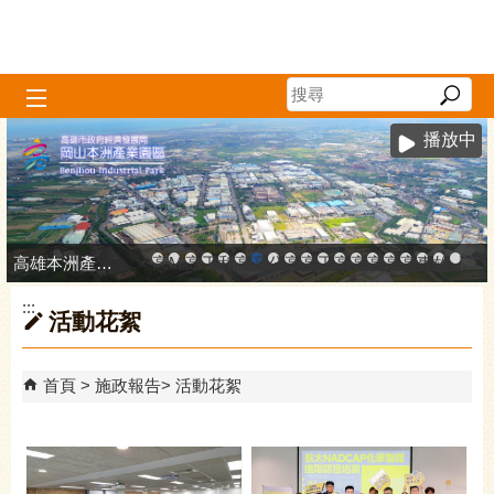
跳到主要內容區塊
播放中
高雄本洲產業園區服務中心
高雄市政府中小企業升級輔導網站
MEGABAY大港創艦
高雄金融科技創新園區
工廠登記線上申辦系統
和發產業園區
高雄工業資訊平台
高雄本洲產業園區服務中心
公司、商業登記主題網
高雄市友善商家
高雄市政府經濟發展局-
工業管線防災教育資訊
高雄市綠能管理資訊
高雄市綠能管理資訊整
高雄淨零商轉服
高雄招商網
高雄會展網
專刊『雄
雄心高
「我
:::
活動花絮
首頁
施政報告
活動花絮