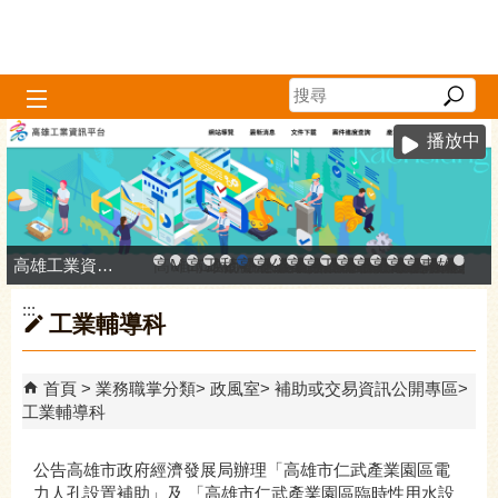
跳到主要內容區塊
播放中
高雄工業資訊平台
高雄市政府中小企業升級輔導網站
MEGABAY大港創艦
高雄金融科技創新園區
工廠登記線上申辦系統
和發產業園區
高雄工業資訊平台
高雄本洲產業園區服務中心
公司、商業登記主題網
高雄市友善商家
高雄市政府經濟發展局-
工業管線防災教育資訊
高雄市綠能管理資訊
高雄市綠能管理資訊整
高雄淨零商轉服
高雄招商網
高雄會展網
專刊『雄
雄心高
「我
:::
工業輔導科
首頁
業務職掌分類
政風室
補助或交易資訊公開專區
工業輔導科
公告高雄市政府經濟發展局辦理「高雄市仁武產業園區電
力人孔設置補助」及 「高雄市仁武產業園區臨時性用水設