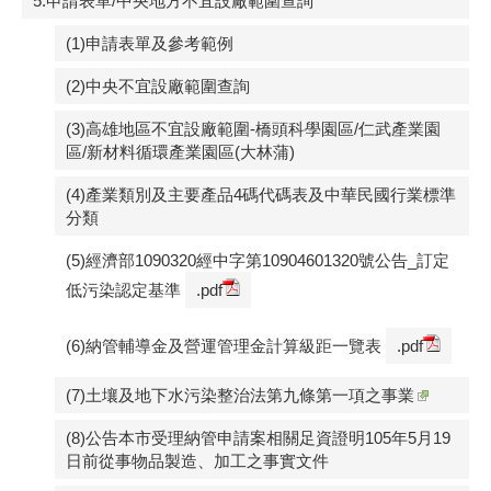
5.申請表單/中央地方不宜設廠範圍查詢
(1)申請表單及參考範例
(2)中央不宜設廠範圍查詢
(3)高雄地區不宜設廠範圍-橋頭科學園區/仁武產業園
區/新材料循環產業園區(大林蒲)
(4)產業類別及主要產品4碼代碼表及中華民國行業標準
分類
(5)經濟部1090320經中字第10904601320號公告_訂定
低污染認定基準
.pdf
(6)納管輔導金及營運管理金計算級距一覽表
.pdf
(7)土壤及地下水污染整治法第九條第一項之事業
(8)公告本市受理納管申請案相關足資證明105年5月19
日前從事物品製造、加工之事實文件