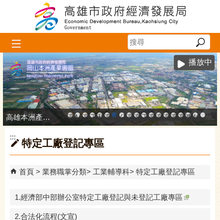
跳到主要內容區塊
播放中
高雄本洲產業園區服務中心
高雄市政府中小企業升級輔導網站
MEGABAY大港創艦
高雄金融科技創新園區
工廠登記線上申辦系統
和發產業園區
高雄工業資訊平台
高雄本洲產業園區服務中心
公司、商業登記主題網
高雄市友善商家
高雄市政府經濟發展局-
工業管線防災教育資訊
高雄市綠能管理資訊
高雄市綠能管理資訊整
高雄淨零商轉服
高雄招商網
高雄會展網
專刊『雄
雄心高
「我
:::
特定工廠登記專區
首頁
業務職掌分類
工業輔導科
特定工廠登記專區
1.經濟部中部辦公室特定工廠登記與未登記工廠專區
2.合法化流程(文宣)