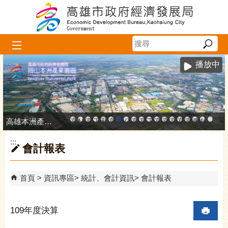
跳到主要內容區塊
播放中
高雄本洲產業園區服務中心
高雄市政府中小企業升級輔導網站
MEGABAY大港創艦
高雄金融科技創新園區
工廠登記線上申辦系統
和發產業園區
高雄工業資訊平台
高雄本洲產業園區服務中心
公司、商業登記主題網
高雄市友善商家
高雄市政府經濟發展局-
工業管線防災教育資訊
高雄市綠能管理資訊
高雄市綠能管理資訊整
高雄淨零商轉服
高雄招商網
高雄會展網
專刊『雄
雄心高
「我
:::
會計報表
首頁
資訊專區
統計、會計資訊
會計報表
109年度決算