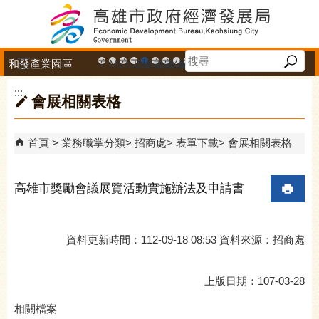
跳到主要內容區塊
和發產業園區
高雄市政府中小企業升級輔導網站
MEGABAY大港創艦
高雄金融科技創新園區
工廠登記線上申辦系統
和發產業園區
高雄工業資訊平台
高雄本洲產業園區服務中心
公司、商業登記主題網
高雄市友善商家
高雄市政府經濟發展局-
工業管線防災教育資訊
高雄市綠能管理資訊
高雄市綠能管理資訊整
高雄淨零商轉服
高雄招商網
高雄會展網
專刊『雄
雄心高
「我
播放中
:::
會展相關表格
首頁
業務職掌分類
招商處
表單下載
會展相關表格
高雄市獎勵會議展覽活動實施辦法及申請書
資料更新時間：112-09-18 08:53 資料來源：招商處
上版日期：107-03-28
相關檔案