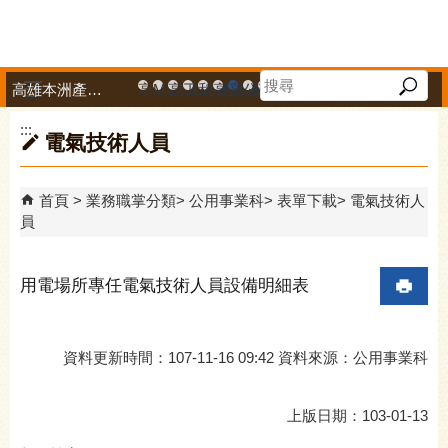
跳到主要內容區塊
高雄本洲產業園區服務中心
高雄市政府中小企業升級輔導網站
MEGABAY大港創艦
高雄金融科技創新園區
工廠登記線上申辦系統
和發產業園區
高雄工業資訊平台
高雄本洲產業園區服務中心
公司、商業登記主題網
高雄市友善商家
高雄市政府經濟發展局-
工業管線防災教育資訊
高雄市綠能管理資訊
高雄市綠能管理資訊整
高雄淨零商轉服
高雄招商網
高雄會展網
專刊『雄
雄心高
「我
播放中
:::
電氣技術人員
首頁
業務職掌分類
公用事業科
表單下載
電氣技術人
員
用電場所專任電氣技術人員設備明細表
資料更新時間：107-11-16 09:42 資料來源：公用事業科
上版日期：103-01-13