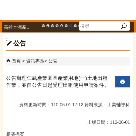
跳到主要內容區塊
高雄本洲產業園區服務中心
高雄市政府中小企業升級輔導網站
MEGABAY大港創艦
高雄金融科技創新園區
工廠登記線上申辦系統
和發產業園區
高雄工業資訊平台
高雄本洲產業園區服務中心
公司、商業登記主題網
高雄市友善商家
高雄市政府經濟發展局-
工業管線防災教育資訊
高雄市綠能管理資訊
高雄市綠能管理資訊整
高雄淨零商轉服
高雄招商網
高雄會展網
專刊『雄
雄心高
「我
播放中
:::
公告
首頁
資訊專區
公告
公告辦理仁武產業園區產業用地(一)土地出租
作業，並自公告日起受理出租使用申請案件。
資料更新時間：110-06-01 17:12 資料來源：工業輔導科
上版日期：110-06-01
相關檔案