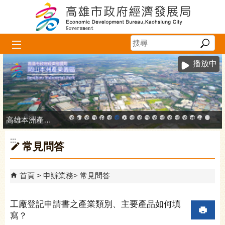
跳到主要內容區塊
播放中
高雄本洲產業園區服務中心
高雄市政府中小企業升級輔導網站
MEGABAY大港創艦
高雄金融科技創新園區
工廠登記線上申辦系統
和發產業園區
高雄工業資訊平台
高雄本洲產業園區服務中心
公司、商業登記主題網
高雄市友善商家
高雄市政府經濟發展局-
工業管線防災教育資訊
高雄市綠能管理資訊
高雄市綠能管理資訊整
高雄淨零商轉服
高雄招商網
高雄會展網
專刊『雄
雄心高
「我
:::
常見問答
首頁
申辦業務
常見問答
工廠登記申請書之產業類別、主要產品如何填
寫？