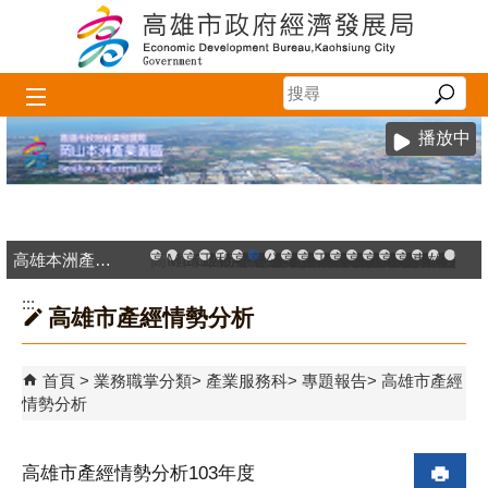
跳到主要內容區塊
播放中
高雄本洲產業園區服務中心
高雄市政府中小企業升級輔導網站
MEGABAY大港創艦
高雄金融科技創新園區
工廠登記線上申辦系統
和發產業園區
高雄工業資訊平台
高雄本洲產業園區服務中心
公司、商業登記主題網
高雄市友善商家
高雄市政府經濟發展局-
工業管線防災教育資訊
高雄市綠能管理資訊
高雄市綠能管理資訊整
高雄淨零商轉服
高雄招商網
高雄會展網
專刊『雄
雄心高
「我
:::
高雄市產經情勢分析
首頁
業務職掌分類
產業服務科
專題報告
高雄市產經
情勢分析
高雄市產經情勢分析103年度