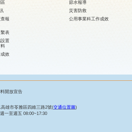
園區
節水報導
訊
災害防救
廠查報
公用事業科工作成效
連繫表
編設置
資料
作成效
資料開放宣告
21高雄市苓雅區四維三路2號(
交通位置圖
)
一至週五 08:00~17:30