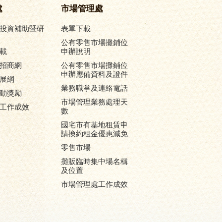
處
市場管理處
投資補助暨研
表單下載
公有零售市場攤鋪位
載
申辦說明
招商網
公有零售市場攤鋪位
申辦應備資料及證件
展網
業務職掌及連絡電話
動獎勵
市場管理業務處理天
工作成效
數
國宅市有基地租賃申
請換約租金優惠減免
零售市場
攤販臨時集中場名稱
及位置
市場管理處工作成效