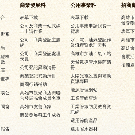
商業發展科
公用事業科
招商
平台
表單下載
表單下載
高雄市
發獎勵
公司及商業一站式線
公用事業申請規費一
上申請作業
覽表
表單下
申辦系
公司、商業登記主題
水、電、油氣登記作
高雄市
網
業流程暨處理天數
查詢
高雄會
公司、商業登記處理
高雄市加油﹙氣﹚站
記應檢
會展活
天數
天數
天然氣導管承裝商清
招商處
公司登記異動清冊
冊
專區
商業登記異動清冊
太陽光電設置與補助
計畫專
資訊專區
商圈行銷補助
能源管理網站
交易公
高雄市觀光商店街聯
合發展協會成員名單
工業管線查詢
詢問窗
高雄市友善商家
工業管線防災教育資
訊網
商業發展科工作成效
選用節能產品
劃報告
選用省水器材