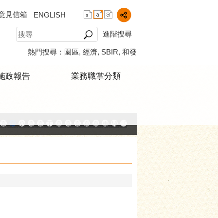
意見信箱
ENGLISH
進階搜尋
熱門搜尋：
園區
經濟
SBIR
和發
施政報告
業務職掌分類
中小企業升級輔導網站
AY大港創艦
融科技創新園區
登記線上申辦系統
發產業園區
高雄工業資訊平台
高雄本洲產業園區服務中心
公司、商業登記主題網
高雄市友善商家
高雄市政府經濟發展局-工業管線查詢系統
工業管線防災教育資訊網
高雄市綠能管理資訊整合系統平台 - 綠能資訊
高雄市綠能管理資訊整合系統平台 - Dashbo
高雄淨零商轉服務平台
高雄招商網
高雄會展網
專刊『雄心.大誌』
雄心高飛 創新經典
「我的E政府」入口網
播放中