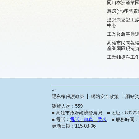
岡山本洲產業
廠房(地)租售資
違規未登記工
中心
工業緊急事件
高雄市民間報
產業園區現況
工業輔導科工
:::
隱私權保護政策
網站安全政策
網站
瀏覽人次：
559
■ 高雄市政府經濟發展局 ■ 地址：8027
■ 電話：
電話、傳真一覽表
■ 服務時間：週
更新日期：
115-08-06