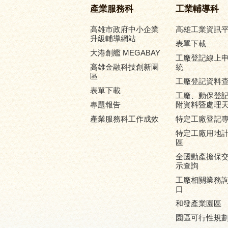
產業服務科
工業輔導科
高雄市政府中小企業
高雄工業資訊
升級輔導網站
表單下載
大港創艦 MEGABAY
工廠登記線上
高雄金融科技創新園
統
區
工廠登記資料
表單下載
工廠、動保登
專題報告
附資料暨處理
產業服務科工作成效
特定工廠登記
特定工廠用地
區
全國動產擔保
示查詢
工廠相關業務
口
和發產業園區
園區可行性規