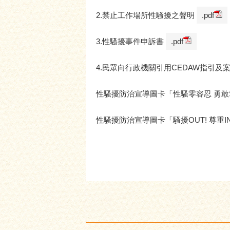
2.禁止工作場所性騷擾之聲明
.pdf
3.性騷擾事件申訴書
.pdf
4.民眾向行政機關引用CEDAW指引及
性騷擾防治宣導圖卡「性騷零容忍 勇敢S
性騷擾防治宣導圖卡「騷擾OUT! 尊重IN