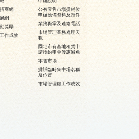
載
申辦說明
招商網
公有零售市場攤鋪位
申辦應備資料及證件
展網
業務職掌及連絡電話
動獎勵
市場管理業務處理天
工作成效
數
國宅市有基地租賃申
請換約租金優惠減免
零售市場
攤販臨時集中場名稱
及位置
市場管理處工作成效