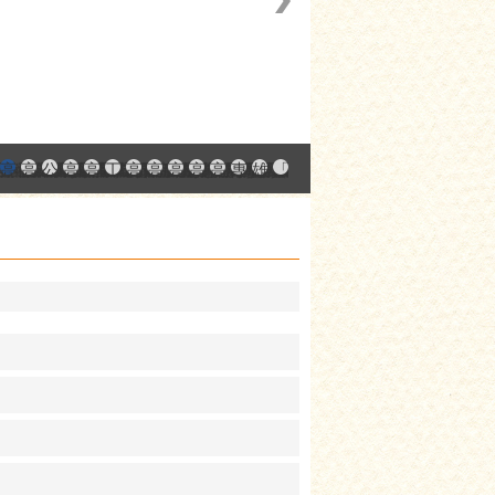
中小企業升級輔導網站
AY大港創艦
融科技創新園區
登記線上申辦系統
發產業園區
高雄工業資訊平台
高雄本洲產業園區服務中心
公司、商業登記主題網
高雄市友善商家
高雄市政府經濟發展局-工業管線查詢系統
工業管線防災教育資訊網
高雄市綠能管理資訊整合系統平台 - 綠能資訊
高雄市綠能管理資訊整合系統平台 - Dashbo
高雄淨零商轉服務平台
高雄招商網
高雄會展網
專刊『雄心.大誌』
雄心高飛 創新經典
「我的E政府」入口網