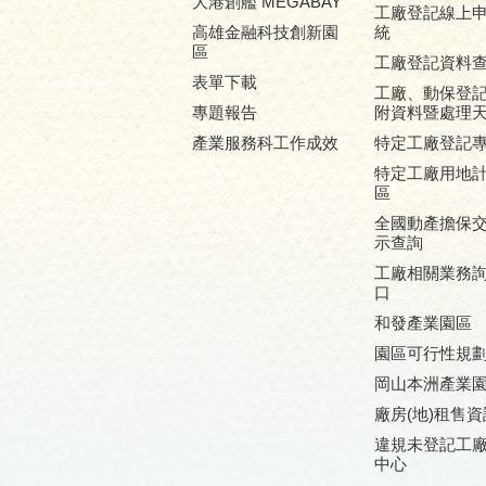
大港創艦 MEGABAY
工廠登記線上
高雄金融科技創新園
統
區
工廠登記資料
表單下載
工廠、動保登
專題報告
附資料暨處理
產業服務科工作成效
特定工廠登記
特定工廠用地
區
全國動產擔保
示查詢
工廠相關業務
口
和發產業園區
園區可行性規
岡山本洲產業
廠房(地)租售資
違規未登記工
中心