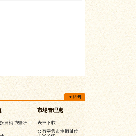
▼關閉
處
市場管理處
投資補助暨研
表單下載
公有零售市場攤鋪位