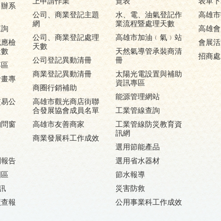
上申請作業
覽表
表單下
申辦系
公司、商業登記主題
水、電、油氣登記作
高雄市
網
業流程暨處理天數
查詢
高雄會
公司、商業登記處理
高雄市加油﹙氣﹚站
記應檢
會展活
天數
天數
天然氣導管承裝商清
招商處
公司登記異動清冊
冊
專區
商業登記異動清冊
太陽光電設置與補助
計畫專
資訊專區
商圈行銷補助
能源管理網站
交易公
高雄市觀光商店街聯
合發展協會成員名單
工業管線查詢
詢問窗
高雄市友善商家
工業管線防災教育資
訊網
商業發展科工作成效
選用節能產品
劃報告
選用省水器材
園區
節水報導
訊
災害防救
廠查報
公用事業科工作成效