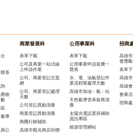
商業發展科
公用事業科
招商
平台
表單下載
表單下載
高雄市
發獎勵
公司及商業一站式線
公用事業申請規費一
上申請作業
覽表
表單下
申辦系
公司、商業登記主題
水、電、油氣登記作
高雄市
網
業流程暨處理天數
查詢
高雄會
公司、商業登記處理
高雄市加油﹙氣﹚站
記應檢
會展活
天數
天數
天然氣導管承裝商清
招商處
公司登記異動清冊
冊
專區
商業登記異動清冊
太陽光電設置與補助
計畫專
資訊專區
商圈行銷補助
能源管理網站
交易公
高雄市觀光商店街聯