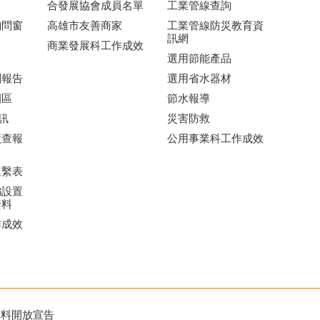
合發展協會成員名單
工業管線查詢
詢問窗
高雄市友善商家
工業管線防災教育資
訊網
商業發展科工作成效
選用節能產品
劃報告
選用省水器材
園區
節水報導
訊
災害防救
廠查報
公用事業科工作成效
連繫表
編設置
資料
作成效
資料開放宣告