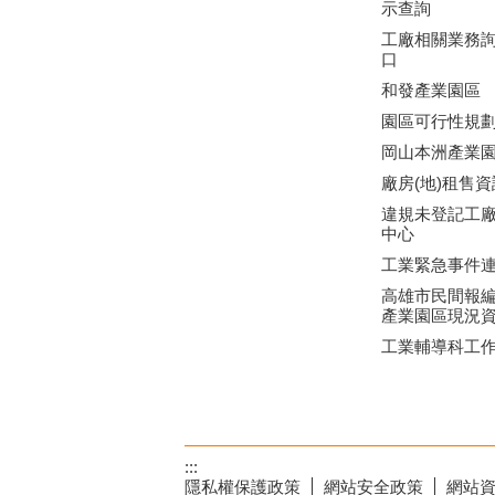
示查詢
工廠相關業務
口
和發產業園區
園區可行性規
岡山本洲產業
廠房(地)租售資
違規未登記工
中心
工業緊急事件
高雄市民間報
產業園區現況
工業輔導科工
:::
隱私權保護政策
網站安全政策
網站