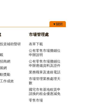
▼關閉
處
市場管理處
投資補助暨研
表單下載
公有零售市場攤鋪位
載
申辦說明
招商網
公有零售市場攤鋪位
申辦應備資料及證件
展網
業務職掌及連絡電話
動獎勵
市場管理業務處理天
工作成效
數
國宅市有基地租賃申
請換約租金優惠減免
零售市場