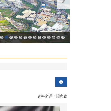
中小企業升級輔導網站
AY大港創艦
融科技創新園區
登記線上申辦系統
發產業園區
高雄工業資訊平台
高雄本洲產業園區服務中心
公司、商業登記主題網
高雄市友善商家
高雄市政府經濟發展局-工業管線查詢系統
工業管線防災教育資訊網
高雄市綠能管理資訊整合系統平台 - 綠能資訊
高雄市綠能管理資訊整合系統平台 - Dashbo
高雄淨零商轉服務平台
高雄招商網
高雄會展網
專刊『雄心.大誌』
雄心高飛 創新經典
「我的E政府」入口網
資料來源：招商處