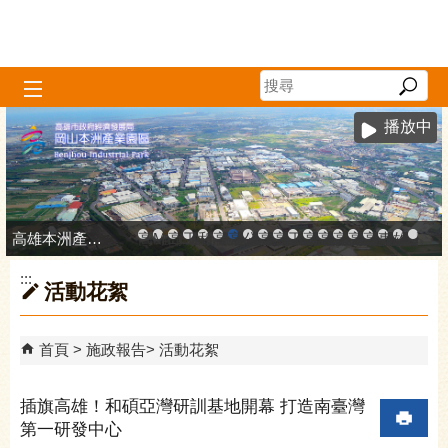
跳到主要內容區塊
播放中
高雄本洲產業園區服務中心
高雄市政府中小企業升級輔導網站
MEGABAY大港創艦
高雄金融科技創新園區
工廠登記線上申辦系統
和發產業園區
高雄工業資訊平台
高雄本洲產業園區服務中心
公司、商業登記主題網
高雄市友善商家
高雄市政府經濟發展局-
工業管線防災教育資訊
高雄市綠能管理資訊
高雄市綠能管理資訊整
高雄淨零商轉服
高雄招商網
高雄會展網
專刊『雄
雄心高
「我
:::
活動花絮
首頁
施政報告
活動花絮
插旗高雄！和碩亞灣研訓基地開幕 打造南臺灣
第一研發中心