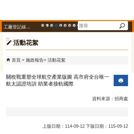
跳到主要內容區塊
工廠登記線上申辦系統
高雄市政府中小企業升級輔導網站
MEGABAY大港創艦
高雄金融科技創新園區
工廠登記線上申辦系統
和發產業園區
高雄工業資訊平台
高雄本洲產業園區服務中心
公司、商業登記主題網
高雄市友善商家
高雄市政府經濟發展局-
工業管線防災教育資訊
高雄市綠能管理資訊
高雄市綠能管理資訊整
高雄淨零商轉服
高雄招商網
高雄會展網
專刊『雄
雄心高
「我
播放中
:::
活動花絮
首頁
施政報告
活動花絮
關稅戰重塑全球航空產業版圖 高市府全台唯一
航太認證培訓 助業者接軌國際
資料來源：招商處
上版日期：114-09-12 下版日期：115-09-12