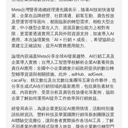
Meta台灣暨香港總經理潘先國表示，隨著AI技術快速發
展，企業在品牌經營、社群溝通、顧客互動、廣告投放
及營運管理等面向，都面臨新的轉型需求。相較大型企
業，中小微型企業在人力、資源及數位能力上相對有
限，更需要透過實用工具與外部資源支持，加速導入AI
應用。本次論壇聚焦「AI × 行銷 × 成長」，希望協助企
業建立正確認知，提升AI實務應用能力。
論壇內容涵蓋Meta分享全球AI發展趨勢、AI行銷工具及
企業導入實務；台灣人工智慧學校解析企業AI素養與負
責任AI應用；全國中小企業總會介紹政府提供的數位轉
型輔導資源與相關措施。此外，adHub、adGeek、
cacaFly、精立數位及台北數位集團等五家合作夥伴，也
分享生成式AI在行銷領域的最新應用，包括廣告素材生
成、內容創作、受眾分析及廣告投放優化等案例，協助
企業了解如何運用AI提升工作效率與行銷效益。
經發局表示，為讓企業更貼近AI應用情境，活動特別邀
請拓耕資訊、豐軒科技及華翼國際行銷等新創團隊設置
AI體驗交流攤位，讓與會者實際操作各項AI工具，了解
不同產業的應用模式與導入效益，降低企業數位轉型門