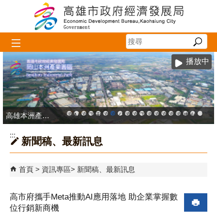
跳到主要內容區塊
播放中
高雄本洲產業園區服務中心
高雄市政府中小企業升級輔導網站
MEGABAY大港創艦
高雄金融科技創新園區
工廠登記線上申辦系統
和發產業園區
高雄工業資訊平台
高雄本洲產業園區服務中心
公司、商業登記主題網
高雄市友善商家
高雄市政府經濟發展局-
工業管線防災教育資訊
高雄市綠能管理資訊
高雄市綠能管理資訊整
高雄淨零商轉服
高雄招商網
高雄會展網
專刊『雄
雄心高
「我
:::
新聞稿、最新訊息
首頁
資訊專區
新聞稿、最新訊息
高市府攜手Meta推動AI應用落地 助企業掌握數
位行銷新商機