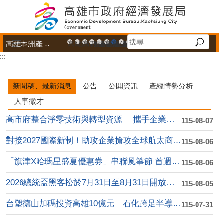
跳到主要內容區塊
高雄本洲產業園區服務中心
高雄市政府中小企業升級輔導網站
MEGABAY大港創艦
高雄金融科技創新園區
工廠登記線上申辦系統
和發產業園區
高雄工業資訊平台
高雄本洲產業園區服務中心
公司、商業登記主題網
高雄市友善商家
高雄市政府經濟發展局-
工業管線防災教育資訊
高雄市綠能管理資訊
高雄市綠能管理資訊整
高雄淨零商轉服
高雄招商網
高雄會展網
專刊『雄
雄心高
「我
:::
播放中
新聞稿、最新消息
公告
公開資訊
產經情勢分析
人事徵才
高市府整合淨零技術與轉型資源 攜手企業加速低碳轉....
115-08-07
對接2027國際新制！助攻企業搶攻全球航太商機 ....
115-08-06
「旗津X哈瑪星盛夏優惠券」串聯風箏節 首週吸引逾....
115-08-06
2026總統盃黑客松於7月31日至8月31日開放徵....
115-08-05
台塑德山加碼投資高雄10億元 石化跨足半導體高值化....
115-07-31