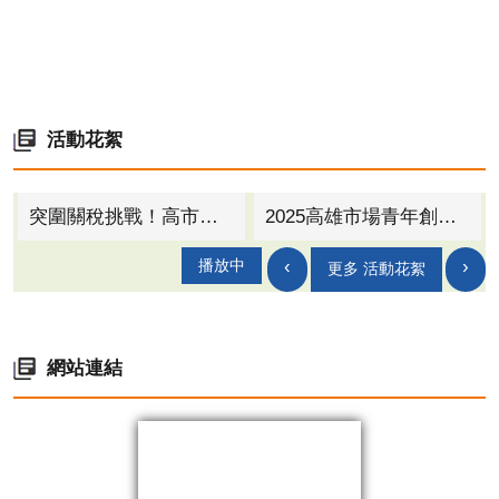
活動花絮
突圍關稅挑戰！高市府攜手台灣螺絲公會 率隊進軍北美最大螺絲扣件展
2025高雄市場青年創業補助起跑！ 最高30萬 助力攤商軟硬體全升級
‹
›
播放中
更多 活動花絮
網站連結