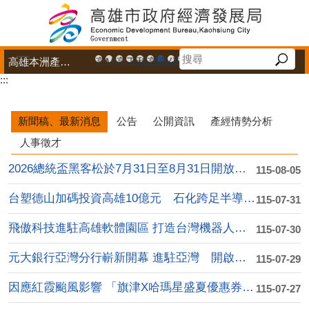
跳到主要內容區塊
高雄本洲產業園區服務中心
高雄市政府中小企業升級輔導網站
MEGABAY大港創艦
高雄金融科技創新園區
工廠登記線上申辦系統
和發產業園區
高雄工業資訊平台
高雄本洲產業園區服務中心
公司、商業登記主題網
高雄市友善商家
高雄市政府經濟發展局-
工業管線防災教育資訊
高雄市綠能管理資訊
高雄市綠能管理資訊整
高雄淨零商轉服
高雄招商網
高雄會展網
專刊『雄
雄心高
「我
:::
播放中
新聞稿、最新消息
公告
公開資訊
產經情勢分析
人事徵才
2026總統盃黑客松於7月31日至8月31日開放徵....
115-08-05
台塑德山加碼投資高雄10億元 石化跨足半導體高值化....
115-07-31
飛傲科技進駐高雄軟體園區 打造台灣機器人產業自動化....
115-07-30
元大銀行亞灣分行嶄新開幕 進駐亞灣 開啟高資產金融....
115-07-29
因應紅霞颱風影響 「旗津X哈瑪星盛夏優惠券」延後至....
115-07-27