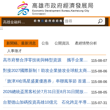
跳到主要內容區塊
高雄金融科技創新園區
高雄市政府中小企業升級輔導網站
MEGABAY大港創艦
高雄金融科技創新園區
工廠登記線上申辦系統
和發產業園區
高雄工業資訊平台
高雄本洲產業園區服務中心
公司、商業登記主題網
高雄市友善商家
高雄市政府經濟發展局-
工業管線防災教育資訊
高雄市綠能管理資訊
高雄市綠能管理資訊整
高雄淨零商轉服
高雄招商網
高雄會展網
專刊『雄
雄心高
「我
:::
播放中
新聞稿、最新消息
公告
公開資訊
產經情勢分析
人事徵才
高市府整合淨零技術與轉型資源 攜手企業加速低碳轉....
115-08-07
對接2027國際新制！助攻企業搶攻全球航太商機 ....
115-08-06
「旗津X哈瑪星盛夏優惠券」串聯風箏節 首週吸引逾....
115-08-06
2026總統盃黑客松於7月31日至8月31日開放徵....
115-08-05
台塑德山加碼投資高雄10億元 石化跨足半導體高值化....
115-07-31