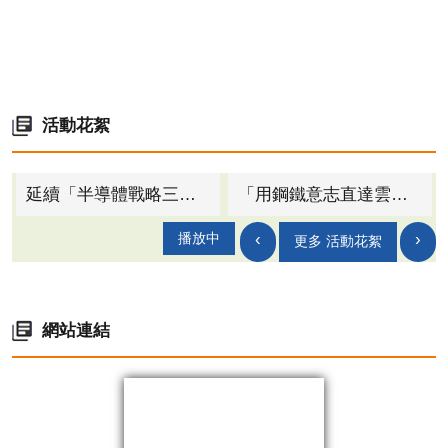
活動花絮
延續「半導體戰略三角」成果 高市府率團赴九州招商 助餐飲商服搶灘日本商機
「用鋼鐵意志直達雲端的夢想」 高雄攜手法國共創智慧城市新未來
‹
›
播放中
更多 活動花絮
網站連結