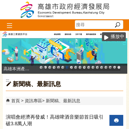
跳到主要內容區塊
播放中
高雄本洲產業園區服務中心
高雄市政府中小企業升級輔導網站
MEGABAY大港創艦
高雄金融科技創新園區
工廠登記線上申辦系統
和發產業園區
高雄工業資訊平台
高雄本洲產業園區服務中心
公司、商業登記主題網
高雄市友善商家
高雄市政府經濟發展局-
工業管線防災教育資訊
高雄市綠能管理資訊
高雄市綠能管理資訊整
高雄淨零商轉服
高雄招商網
高雄會展網
專刊『雄
雄心高
「我
:::
新聞稿、最新訊息
首頁
資訊專區
新聞稿、最新訊息
演唱會經濟再發威！高雄啤酒音樂節首日吸引
破3.8萬人潮