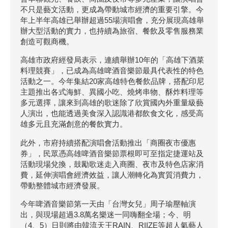
不只是藝文活動，更成為帶動城市經濟的重要引擎。今
年上半年高雄已舉辦超過55場演唱會，充分展現高雄舉
辦大型活動的實力，也持續為旅宿、餐飲及零售服務業
創造可觀商機。
高雄市政府經發局表示，連續舉辦10年的「高雄下酒菜
料理競賽」，已成為高雄啤酒音樂節最具代表性的特色
活動之一。今年集結20家高雄特色餐飲品牌，搭配印尼
主題推出各式海鮮、異國小吃、燒烤串物、酥炸料理等
多元選擇，讓來到高雄的歌迷除了欣賞國內外重量級藝
人演出，也能透過美食深入認識港都飲食文化，感受高
雄多元且充滿創意的餐飲實力。
此外，市府持續搭配演唱會活動推出「商圈夜市優惠
券」，民眾憑高雄啤酒音樂節票根即可至指定捷運站及
活動現場兌換，鼓勵歌迷走入商圈、夜市及特色店家消
費，延伸演唱會經濟效益，讓人潮轉化為實質消費力，
帶動整體城市經濟發展。
今年啤酒音樂節第一天由「台灣女兒」周子瑜壓軸演
出，與現場超過3.8萬名樂迷一同嗨翻全場；今、明
（4、5）日則將由韓流天王RAIN、RIIZE等超人氣藝人