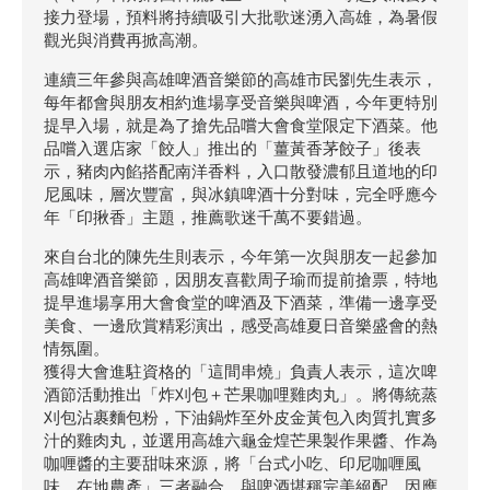
接力登場，預料將持續吸引大批歌迷湧入高雄，為暑假
觀光與消費再掀高潮。
連續三年參與高雄啤酒音樂節的高雄市民劉先生表示，
每年都會與朋友相約進場享受音樂與啤酒，今年更特別
提早入場，就是為了搶先品嚐大會食堂限定下酒菜。他
品嚐入選店家「餃人」推出的「薑黃香茅餃子」後表
示，豬肉內餡搭配南洋香料，入口散發濃郁且道地的印
尼風味，層次豐富，與冰鎮啤酒十分對味，完全呼應今
年「印揪香」主題，推薦歌迷千萬不要錯過。
來自台北的陳先生則表示，今年第一次與朋友一起參加
高雄啤酒音樂節，因朋友喜歡周子瑜而提前搶票，特地
提早進場享用大會食堂的啤酒及下酒菜，準備一邊享受
美食、一邊欣賞精彩演出，感受高雄夏日音樂盛會的熱
情氛圍。
獲得大會進駐資格的「這間串燒」負責人表示，這次啤
酒節活動推出「炸刈包＋芒果咖哩雞肉丸」。將傳統蒸
刈包沾裹麵包粉，下油鍋炸至外皮金黃包入肉質扎實多
汁的雞肉丸，並選用高雄六龜金煌芒果製作果醬、作為
咖喱醬的主要甜味來源，將「台式小吃、印尼咖喱風
味、在地農產」三者融合，與啤酒堪稱完美絕配，因應