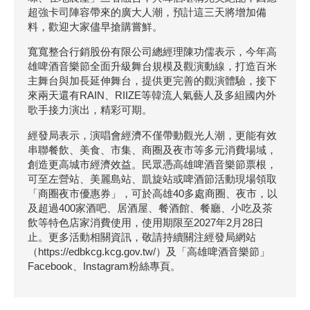
超強卡司陣容帶來的廣大人潮，預計這三天將增加備
料，歡迎大家儘早搶購嘗鮮。
寬寬整合行銷股份有限公司總經理陳功儒表示，今年高
雄啤酒音樂節全面升級舞台規模及觀演動線，打造百米
主舞台與加長延伸舞台，提供更完善的觀演體驗，接下
來兩天還有RAIN、RIIZE等韓流人氣藝人及多組國內外
歌手接力演出，精彩可期。
經發局表示，演唱會經濟不僅帶動觀光人潮，更能有效
串聯餐飲、美食、市集、商圈及夜市等多元消費場域，
創造更高城市經濟效益。民眾憑高雄啤酒音樂節票根，
可至左營站、美麗島站、凱旋站或啤酒節活動現場領取
「商圈夜市優惠券」，可於高雄40多處商圈、夜市，以
及超過400家酒吧、居酒屋、餐酒館、餐廳、小吃及茶
飲等特色店家消費使用，使用期限至2027年2月28日
止。更多活動相關資訊，敬請持續關注經發局網站
（https://edbkcg.kcg.gov.tw/）及「高雄啤酒音樂節」
Facebook、Instagram粉絲專頁。