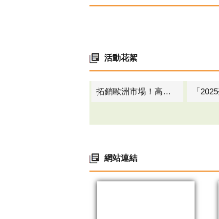
活動花絮
高市府率螺絲公會與美國扣件通路龍頭BBI公司簽署MOU 助台灣扣件拓銷北美市場
網站連結