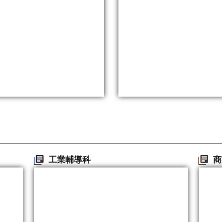
工業輔導科
商