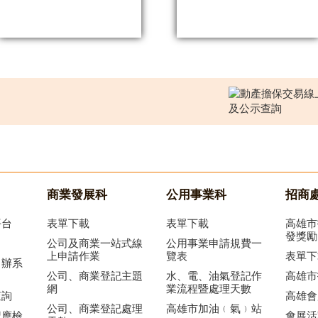
商業發展科
公用事業科
招商
平台
表單下載
表單下載
高雄市
發獎勵
公司及商業一站式線
公用事業申請規費一
上申請作業
覽表
表單下
申辦系
公司、商業登記主題
水、電、油氣登記作
高雄市
網
業流程暨處理天數
查詢
高雄會
公司、商業登記處理
高雄市加油﹙氣﹚站
記應檢
會展活