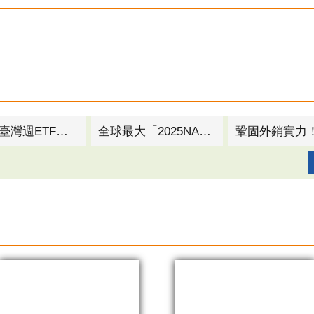
高雄淨零轉型解方論壇登場 逾百間企業激盪四大減碳議題
突圍關稅挑戰！高市府攜手台灣螺絲公會 率隊進軍北美最大螺絲扣件展