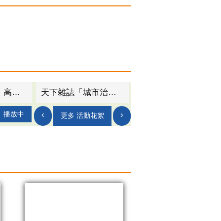
2025高雄市場青年創業補助起跑！ 最高30萬 助力攤商軟硬體全升級
高雄與波蘭格丁尼亞簽署合作備忘錄 深化新創與智慧城市合作
‹
›
播放中
更多 活動花絮