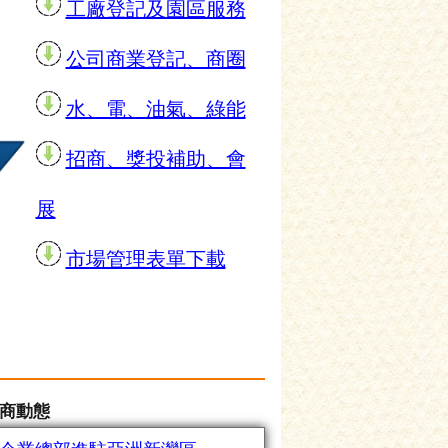
工廠登記及園區服務
公司商業登記、商圈
水、電、油氣、綠能
招商、獎投補助、會
展
市場管理表單下載
商動態