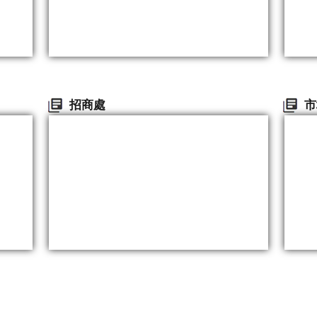
招商處
市