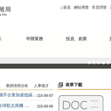
首頁
網站導覽
常見問答
:::
區
申辦業務
投資、創業
高雄市政府
MEGAB
高雄金
工廠
和
表單下載
訊
產經情勢分析
人事徵才
高市府整合淨零技術與轉型資源 攜手企業加速低碳轉....
115-08-07
航太商機 ....
115-08-06