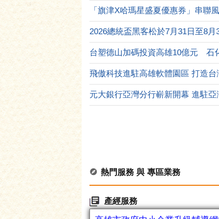
「旗津X哈瑪星盛夏優惠券」串聯風箏節
2026總統盃黑客松於7月31日至8月31
熱門服務 與 專區業務
產經服務