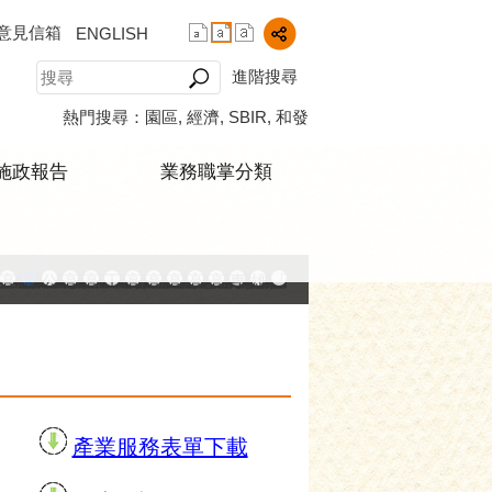
意見信箱
ENGLISH
進階搜尋
熱門搜尋：
園區
經濟
SBIR
和發
施政報告
業務職掌分類
中小企業升級輔導網站
AY大港創艦
融科技創新園區
登記線上申辦系統
發產業園區
高雄工業資訊平台
高雄本洲產業園區服務中心
公司、商業登記主題網
高雄市友善商家
高雄市政府經濟發展局-工業管線查詢系統
工業管線防災教育資訊網
高雄市綠能管理資訊整合系統平台 - 綠能資訊
高雄市綠能管理資訊整合系統平台 - Dashbo
高雄淨零商轉服務平台
高雄招商網
高雄會展網
專刊『雄心.大誌』
雄心高飛 創新經典
「我的E政府」入口網
播放中
產業服務表單下載