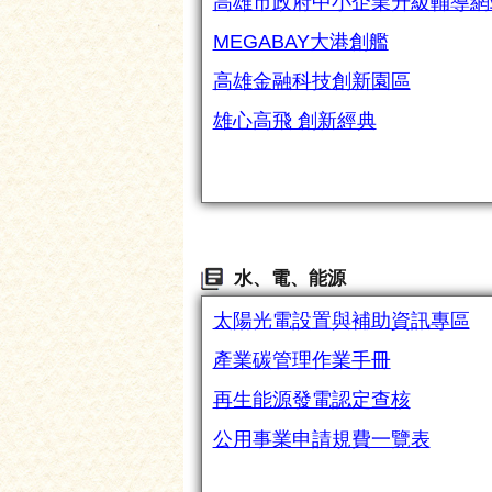
高雄市政府中小企業升級輔導網
MEGABAY大港創艦
高雄金融科技創新園區
雄心高飛 創新經典
水、電、能源
太陽光電設置與補助資訊專區
產業碳管理作業手冊
再生能源發電認定查核
公用事業申請規費一覽表