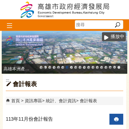
跳到主要內容區塊
播放中
高雄本洲產業園區服務中心
高雄市政府中小企業升級輔導網站
MEGABAY大港創艦
高雄金融科技創新園區
工廠登記線上申辦系統
和發產業園區
高雄工業資訊平台
高雄本洲產業園區服務中心
公司、商業登記主題網
高雄市友善商家
高雄市政府經濟發展局-
工業管線防災教育資訊
高雄市綠能管理資訊
高雄市綠能管理資訊整
高雄淨零商轉服
高雄招商網
高雄會展網
專刊『雄
雄心高
「我
:::
會計報表
首頁
資訊專區
統計、會計資訊
會計報表
113年11月份會計報告