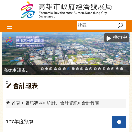
跳到主要內容區塊
播放中
高雄本洲產業園區服務中心
高雄市政府中小企業升級輔導網站
MEGABAY大港創艦
高雄金融科技創新園區
工廠登記線上申辦系統
和發產業園區
高雄工業資訊平台
高雄本洲產業園區服務中心
公司、商業登記主題網
高雄市友善商家
高雄市政府經濟發展局-
工業管線防災教育資訊
高雄市綠能管理資訊
高雄市綠能管理資訊整
高雄淨零商轉服
高雄招商網
高雄會展網
專刊『雄
雄心高
「我
:::
會計報表
首頁
資訊專區
統計、會計資訊
會計報表
107年度預算