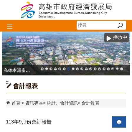
跳到主要內容區塊
播放中
高雄本洲產業園區服務中心
高雄市政府中小企業升級輔導網站
MEGABAY大港創艦
高雄金融科技創新園區
工廠登記線上申辦系統
和發產業園區
高雄工業資訊平台
高雄本洲產業園區服務中心
公司、商業登記主題網
高雄市友善商家
高雄市政府經濟發展局-
工業管線防災教育資訊
高雄市綠能管理資訊
高雄市綠能管理資訊整
高雄淨零商轉服
高雄招商網
高雄會展網
專刊『雄
雄心高
「我
:::
會計報表
首頁
資訊專區
統計、會計資訊
會計報表
113年9月份會計報告