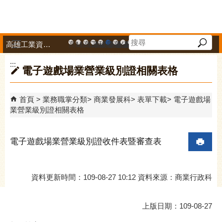
跳到主要內容區塊
高雄工業資訊平台
高雄市政府中小企業升級輔導網站
MEGABAY大港創艦
高雄金融科技創新園區
工廠登記線上申辦系統
和發產業園區
高雄工業資訊平台
高雄本洲產業園區服務中心
公司、商業登記主題網
高雄市友善商家
高雄市政府經濟發展局-
工業管線防災教育資訊
高雄市綠能管理資訊
高雄市綠能管理資訊整
高雄淨零商轉服
高雄招商網
高雄會展網
專刊『雄
雄心高
「我
播放中
:::
電子遊戲場業營業級別證相關表格
首頁
業務職掌分類
商業發展科
表單下載
電子遊戲場
業營業級別證相關表格
電子遊戲場業營業級別證收件表暨審查表
資料更新時間：109-08-27 10:12 資料來源：商業行政科
上版日期：109-08-27