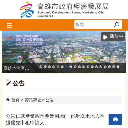
跳到主要內容區塊
播放中
高雄本洲產業園區服務中心
高雄市政府中小企業升級輔導網站
MEGABAY大港創艦
高雄金融科技創新園區
工廠登記線上申辦系統
和發產業園區
高雄工業資訊平台
高雄本洲產業園區服務中心
公司、商業登記主題網
高雄市友善商家
高雄市政府經濟發展局-
工業管線防災教育資訊
高雄市綠能管理資訊
高雄市綠能管理資訊整
高雄淨零商轉服
高雄招商網
高雄會展網
專刊『雄
雄心高
「我
:::
公告
首頁
資訊專區
公告
公告仁武產業園區產業用地(一)K坵塊土地入區
獲優先申租申請人。